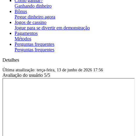
Como ganhar?
Ganhando dinheiro
Bônus
Pegue dinheiro agora
Jogos de cassino
Jogue para se divertir em demonstração
Pagamentos
Métodos
Perguntas frequentes
Perguntas frequentes
Detalhes
Última atualização: terça-feira, 13 de junho de 2026 17:56
Avaliação do usuário
5/5