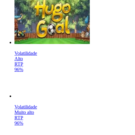
Volatilidade
Alto
RTP
96%
Volatilidade
Muito alto
RTP
96%