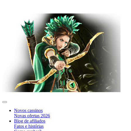
casino-hipster
Novos cassinos
Novas ofertas 2026
Blog de afiliados
Fatos e histórias