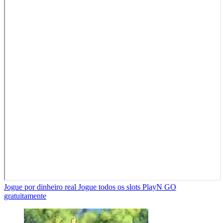
Jogue por dinheiro real
Jogue todos os slots PlayN GO
gratuitamente