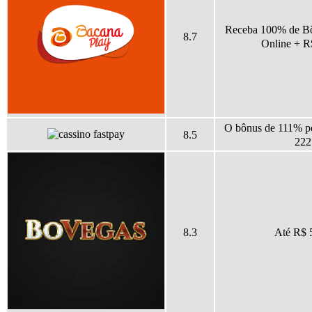
Receba 100% de Bô
8.7
Online + R
O bônus de 111% p
8.5
222
8.3
Até R$ 