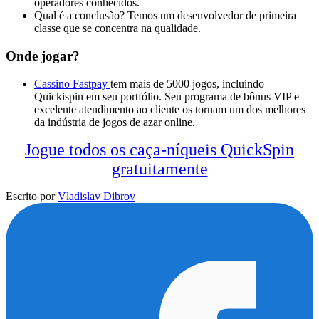
operadores conhecidos.
Qual é a conclusão? Temos um desenvolvedor de primeira
classe que se concentra na qualidade.
Onde jogar?
Cassino Fastpay
tem mais de 5000 jogos, incluindo
Quickispin em seu portfólio. Seu programa de bônus VIP e
excelente atendimento ao cliente os tornam um dos melhores
da indústria de jogos de azar online.
Jogue todos os caça-níqueis QuickSpin
gratuitamente
Escrito por
Vladislav Dibrov