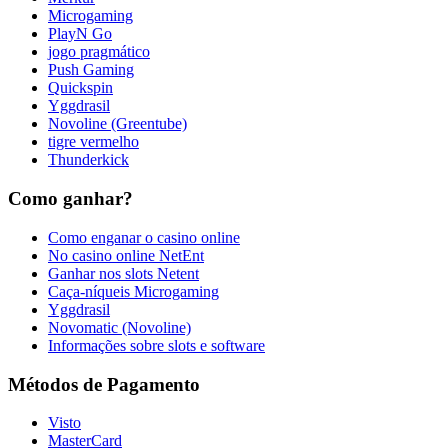
Microgaming
PlayN Go
jogo pragmático
Push Gaming
Quickspin
Yggdrasil
Novoline (Greentube)
tigre vermelho
Thunderkick
Como ganhar?
Como enganar o casino online
No casino online NetEnt
Ganhar nos slots Netent
Caça-níqueis Microgaming
Yggdrasil
Novomatic (Novoline)
Informações sobre slots e software
Métodos de Pagamento
Visto
MasterCard