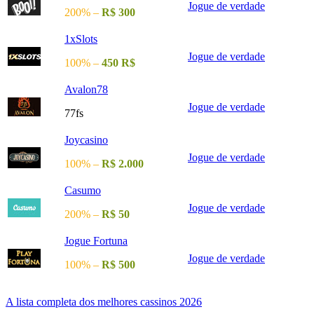
Jogue de verdade
200% –
R$ 300
1xSlots
Jogue de verdade
100% –
450
R$
Avalon78
Jogue de verdade
77fs
Joycasino
Jogue de verdade
100% –
R$ 2.000
Casumo
Jogue de verdade
200% –
R$ 50
Jogue Fortuna
Jogue de verdade
100% –
R$ 500
A lista completa dos melhores cassinos 2026