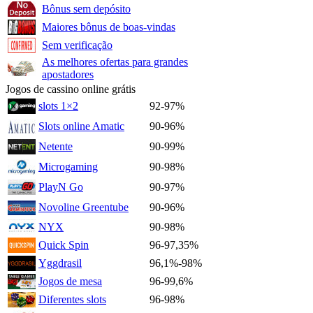
Bônus sem depósito
Maiores bônus de boas-vindas
Sem verificação
As melhores ofertas para grandes
apostadores
Jogos de cassino online grátis
slots 1×2
92-97%
Slots online Amatic
90-96%
Netente
90-99%
Microgaming
90-98%
PlayN Go
90-97%
Novoline Greentube
90-96%
NYX
90-98%
Quick Spin
96-97,35%
Yggdrasil
96,1%-98%
Jogos de mesa
96-99,6%
Diferentes slots
96-98%