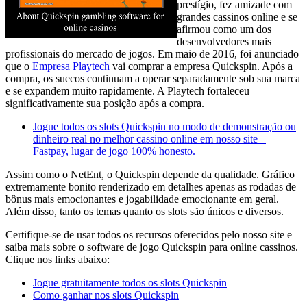
prestígio, fez amizade com
grandes cassinos online e se
afirmou como um dos
desenvolvedores mais
profissionais do mercado de jogos. Em maio de 2016, foi anunciado
que o
Empresa Playtech
vai comprar a empresa Quickspin. Após a
compra, os suecos continuam a operar separadamente sob sua marca
e se expandem muito rapidamente. A Playtech fortaleceu
significativamente sua posição após a compra.
Jogue todos os slots Quickspin no modo de demonstração ou
dinheiro real no melhor cassino online em nosso site –
Fastpay, lugar de jogo 100% honesto.
Assim como o NetEnt, o Quickspin depende da qualidade. Gráfico
extremamente bonito renderizado em detalhes apenas as rodadas de
bônus mais emocionantes e jogabilidade emocionante em geral.
Além disso, tanto os temas quanto os slots são únicos e diversos.
Certifique-se de usar todos os recursos oferecidos pelo nosso site e
saiba mais sobre o software de jogo Quickspin para online cassinos.
Clique nos links abaixo:
Jogue gratuitamente todos os slots Quickspin
Como ganhar nos slots Quickspin