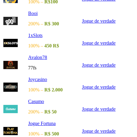
100% –
R$100
Booi
Jogue de verdade
200% –
R$ 300
1xSlots
Jogue de verdade
100% –
450
R$
Avalon78
Jogue de verdade
77fs
Joycasino
Jogue de verdade
100% –
R$ 2.000
Casumo
Jogue de verdade
200% –
R$ 50
Jogue Fortuna
Jogue de verdade
100% –
R$ 500