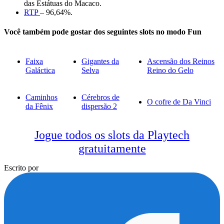
das Estátuas do Macaco.
RTP
– 96,64%.
Você também pode gostar dos seguintes slots no modo Fun
Faixa
Gigantes da
Ascensão dos Reinos
Galáctica
Selva
Reino do Gelo
Caminhos
Cérebros de
O cofre de Da Vinci
da Fênix
dispersão 2
Jogue todos os slots da Playtech
gratuitamente
Escrito por