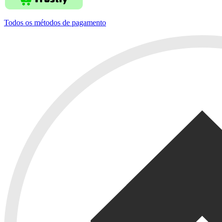
Todos os métodos de pagamento