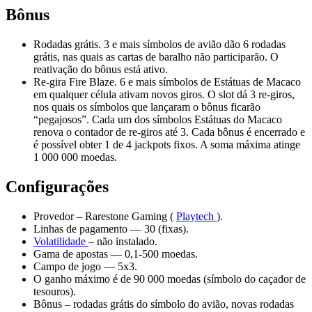
Bônus
Rodadas grátis. 3 e mais símbolos de avião dão 6 rodadas
grátis, nas quais as cartas de baralho não participarão. O
reativação do bônus está ativo.
Re-gira Fire Blaze. 6 e mais símbolos de Estátuas de Macaco
em qualquer célula ativam novos giros. O slot dá 3 re-giros,
nos quais os símbolos que lançaram o bônus ficarão
“pegajosos”. Cada um dos símbolos Estátuas do Macaco
renova o contador de re-giros até 3. Cada bônus é encerrado e
é possível obter 1 de 4 jackpots fixos. A soma máxima atinge
1 000 000 moedas.
Configurações
Provedor – Rarestone Gaming (
Playtech
).
Linhas de pagamento — 30 (fixas).
Volatilidade
– não instalado.
Gama de apostas — 0,1-500 moedas.
Campo de jogo — 5х3.
O ganho máximo é de 90 000 moedas (símbolo do caçador de
tesouros).
Bônus – rodadas grátis do símbolo do avião, novas rodadas