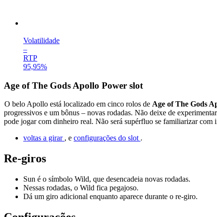
Volatilidade
–
RTP
95,95%
Age of The Gods Apollo Power slot
O belo Apollo está localizado em cinco rolos de
Age of The Gods Ap
progressivos e um bônus – novas rodadas. Não deixe de experimenta
pode jogar com dinheiro real. Não será supérfluo se familiarizar com i
voltas a girar
, e
configurações do slot
.
Re-giros
Sun é o símbolo Wild, que desencadeia novas rodadas.
Nessas rodadas, o Wild fica pegajoso.
Dá um giro adicional enquanto aparece durante o re-giro.