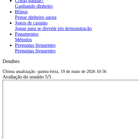
Como ganhar?
Ganhando dinheiro
Bônus
Pegue dinheiro agora
Jogos de cassino
Jogue para se divertir em demonstração
Pagamentos
Métodos
Perguntas frequentes
Perguntas frequentes
Detalhes
Última atualização: quinta-feira, 19 de maio de 2026 10:56
Avaliação do usuário
5/5