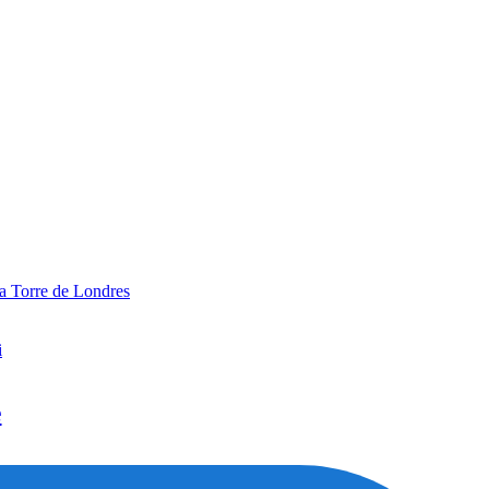
a Torre de Londres
i
e