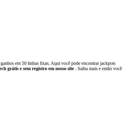
m ganhos em 50 linhas fixas. Aqui você pode encontrar jackpots
 grátis e sem registro em nosso site
. Saiba mais e então você