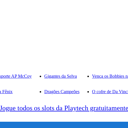
esporte AP McCoy
Gigantes da Selva
Vença os Bobbies n
a Fênix
Dragões Campeões
O cofre de Da Vinc
Jogue todos os slots da Playtech gratuitament