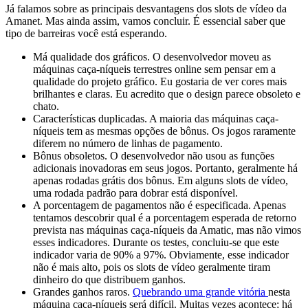
Já falamos sobre as principais desvantagens dos slots de vídeo da
Amanet. Mas ainda assim, vamos concluir. É essencial saber que
tipo de barreiras você está esperando.
Má qualidade dos gráficos. O desenvolvedor moveu as
máquinas caça-níqueis terrestres online sem pensar em a
qualidade do projeto gráfico. Eu gostaria de ver cores mais
brilhantes e claras. Eu acredito que o design parece obsoleto e
chato.
Características duplicadas. A maioria das máquinas caça-
níqueis tem as mesmas opções de bônus. Os jogos raramente
diferem no número de linhas de pagamento.
Bônus obsoletos. O desenvolvedor não usou as funções
adicionais inovadoras em seus jogos. Portanto, geralmente há
apenas rodadas grátis dos bônus. Em alguns slots de vídeo,
uma rodada padrão para dobrar está disponível.
A porcentagem de pagamentos não é especificada. Apenas
tentamos descobrir qual é a porcentagem esperada de retorno
prevista nas máquinas caça-níqueis da Amatic, mas não vimos
esses indicadores. Durante os testes, concluiu-se que este
indicador varia de 90% a 97%. Obviamente, esse indicador
não é mais alto, pois os slots de vídeo geralmente tiram
dinheiro do que distribuem ganhos.
Grandes ganhos raros.
Quebrando uma grande vitória
nesta
máquina caça-níqueis será difícil. Muitas vezes acontece; há