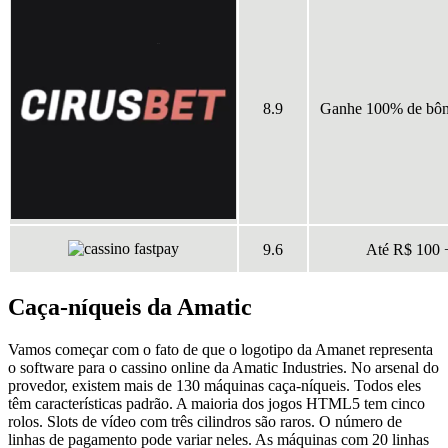
8.9
Ganhe 100% de bôn
9.6
Até R$ 100 
Caça-níqueis da Amatic
Vamos começar com o fato de que o logotipo da Amanet representa
o software para o cassino online da Amatiс Industries. No arsenal do
provedor, existem mais de 130 máquinas caça-níqueis. Todos eles
têm características padrão. A maioria dos jogos HTML5 tem cinco
rolos. Slots de vídeo com três cilindros são raros. O número de
linhas de pagamento pode variar neles. As máquinas com 20 linhas