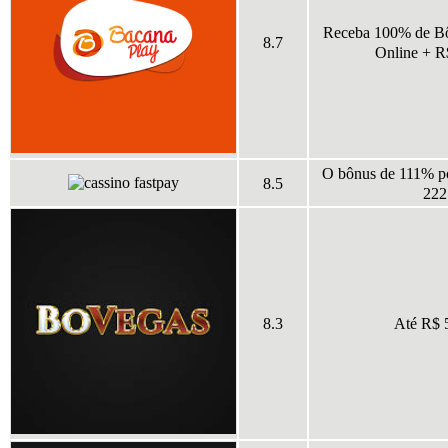
Receba 100% de Bô
8.7
Online + R
O bônus de 111% p
8.5
222
8.3
Até R$ 