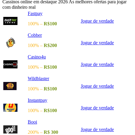
Cassinos online em destaque 2026
As melhores ofertas para jogar
com dinheiro real
Fastpay
Jogue de verdade
100% –
R$100
Cobber
Jogue de verdade
100% –
R$200
Casino4u
Jogue de verdade
100% –
R$100
Wildblaster
Jogue de verdade
100% –
R$100
Instantpay
Jogue de verdade
100% –
R$100
Booi
Jogue de verdade
200% –
R$ 300