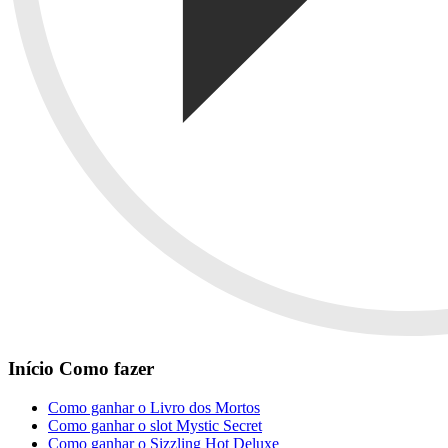
Início Como fazer
Como ganhar o Livro dos Mortos
Como ganhar o slot Mystic Secret
Como ganhar o Sizzling Hot Deluxe