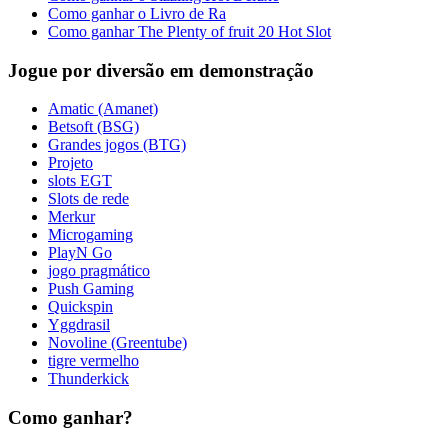
Como ganhar o Livro de Ra
Como ganhar The Plenty of fruit 20 Hot Slot
Jogue por diversão em demonstração
Amatic (Amanet)
Betsoft (BSG)
Grandes jogos (BTG)
Projeto
slots EGT
Slots de rede
Merkur
Microgaming
PlayN Go
jogo pragmático
Push Gaming
Quickspin
Yggdrasil
Novoline (Greentube)
tigre vermelho
Thunderkick
Como ganhar?