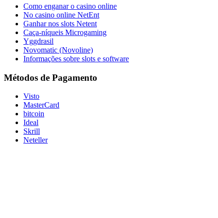
Como enganar o casino online
No casino online NetEnt
Ganhar nos slots Netent
Caça-níqueis Microgaming
Yggdrasil
Novomatic (Novoline)
Informações sobre slots e software
Métodos de Pagamento
Visto
MasterCard
bitcoin
Ideal
Skrill
Neteller