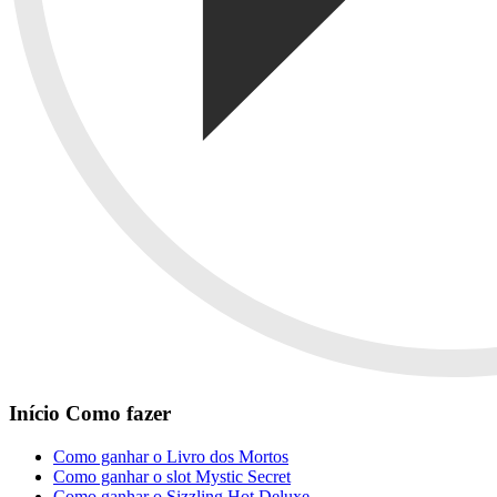
Início Como fazer
Como ganhar o Livro dos Mortos
Como ganhar o slot Mystic Secret
Como ganhar o Sizzling Hot Deluxe