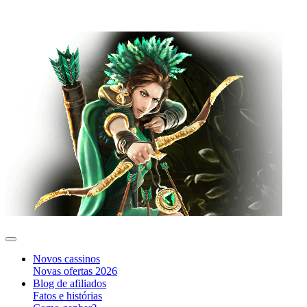
casino-hipster
Novos cassinos
Novas ofertas 2026
Blog de afiliados
Fatos e histórias