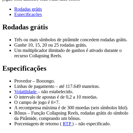
Rodadas grátis
Especificações
Rodadas grátis
Três ou mais símbolos de pirâmide concedem rodadas grátis.
Ganhe 10, 15, 20 ou 25 rodadas grátis.
Um multiplicador ilimitado de ganhos é ativado durante o
recurso Collapsing Reels.
Especificações
Provedor – Booongo.
Linhas de pagamento – até 117.649 maneiras.
Volatilidade
– não estabelecido.
O intervalo de apostas é de 0,2 a 10 moedas.
O campo de jogo é 6×7.
A recompensa máxima é de 300 moedas (seis símbolos Idol).
Bônus – Função Collapsing Reels, rodadas grátis do símbolo
da Pirâmide, comprando um bônus.
Porcentagem de retorno (
RTP
) – não especificado.