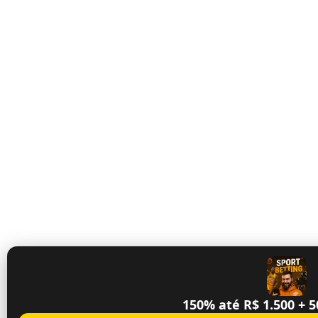
150% até R$ 1.500 + 5