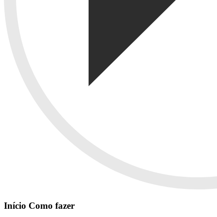
Início Como fazer