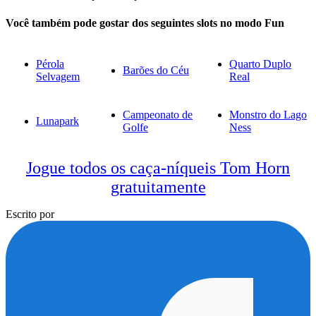
Você também pode gostar dos seguintes slots no modo Fun
Pérola
Quarto Duplo
Barões do Céu
Selvagem
Real
Campeonato de
Monstro do Lago
Lunapark
Golfe
Ness
Jogue todos os caça-níqueis Tom Horn
gratuitamente
Escrito por