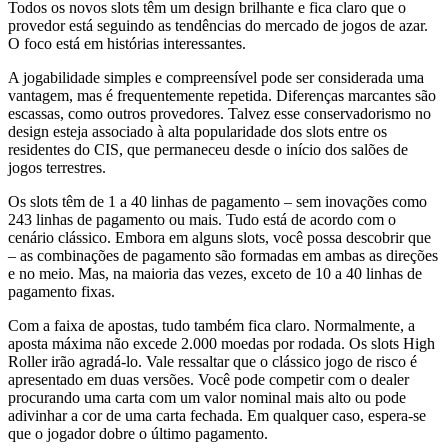
Todos os novos slots têm um design brilhante e fica claro que o
provedor está seguindo as tendências do mercado de jogos de azar.
O foco está em histórias interessantes.
A jogabilidade simples e compreensível pode ser considerada uma
vantagem, mas é frequentemente repetida. Diferenças marcantes são
escassas, como outros provedores. Talvez esse conservadorismo no
design esteja associado à alta popularidade dos slots entre os
residentes do CIS, que permaneceu desde o início dos salões de
jogos terrestres.
Os slots têm de 1 a 40 linhas de pagamento – sem inovações como
243 linhas de pagamento ou mais. Tudo está de acordo com o
cenário clássico. Embora em alguns slots, você possa descobrir que
– as combinações de pagamento são formadas em ambas as direções
e no meio. Mas, na maioria das vezes, exceto de 10 a 40 linhas de
pagamento fixas.
Com a faixa de apostas, tudo também fica claro. Normalmente, a
aposta máxima não excede 2.000 moedas por rodada. Os slots High
Roller irão agradá-lo. Vale ressaltar que o clássico jogo de risco é
apresentado em duas versões. Você pode competir com o dealer
procurando uma carta com um valor nominal mais alto ou pode
adivinhar a cor de uma carta fechada. Em qualquer caso, espera-se
que o jogador dobre o último pagamento.