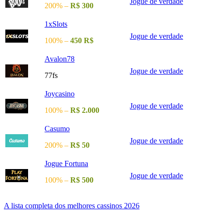
Jogue de verdade
200% –
R$ 300
1xSlots
Jogue de verdade
100% –
450
R$
Avalon78
Jogue de verdade
77fs
Joycasino
Jogue de verdade
100% –
R$ 2.000
Casumo
Jogue de verdade
200% –
R$ 50
Jogue Fortuna
Jogue de verdade
100% –
R$ 500
A lista completa dos melhores cassinos 2026