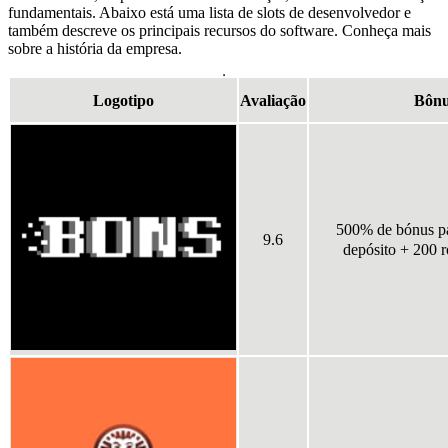
fundamentais. Abaixo está uma lista de slots de desenvolvedor e
também descreve os principais recursos do software. Conheça mais
sobre a história da empresa.
Logotipo
Avaliação
Bônu
500% de bónus pa
9.6
depósito + 200 r