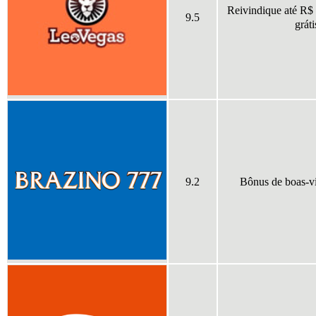
Reivindique até R$
9.5
gráti
9.2
Bônus de boas-v