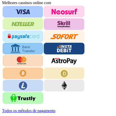
Melhores cassinos online com
Todos os métodos de pagamento