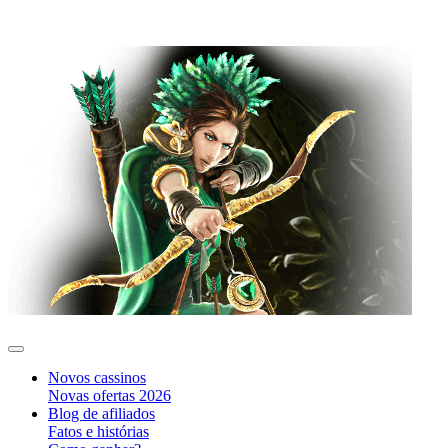
casino-hipster
Novos cassinos
Novas ofertas 2026
Blog de afiliados
Fatos e histórias