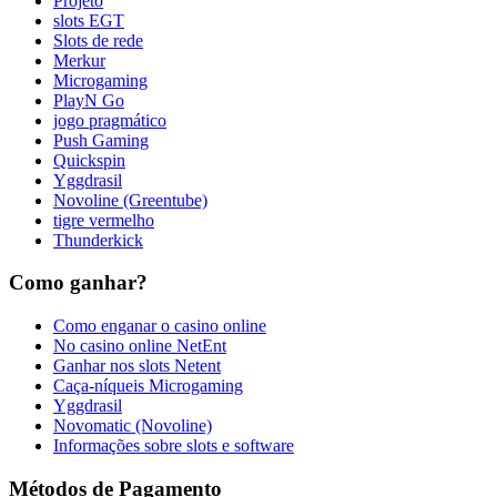
Projeto
slots EGT
Slots de rede
Merkur
Microgaming
PlayN Go
jogo pragmático
Push Gaming
Quickspin
Yggdrasil
Novoline (Greentube)
tigre vermelho
Thunderkick
Como ganhar?
Como enganar o casino online
No casino online NetEnt
Ganhar nos slots Netent
Caça-níqueis Microgaming
Yggdrasil
Novomatic (Novoline)
Informações sobre slots e software
Métodos de Pagamento