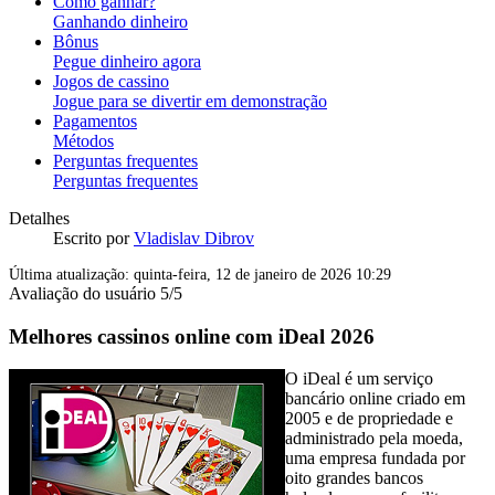
Como ganhar?
Ganhando dinheiro
Bônus
Pegue dinheiro agora
Jogos de cassino
Jogue para se divertir em demonstração
Pagamentos
Métodos
Perguntas frequentes
Perguntas frequentes
Detalhes
Escrito por
Vladislav Dibrov
Última atualização: quinta-feira, 12 de janeiro de 2026 10:29
Avaliação do usuário
5/5
Melhores cassinos online com iDeal 2026
O iDeal é um serviço
bancário online criado em
2005 e de propriedade e
administrado pela moeda,
uma empresa fundada por
oito grandes bancos