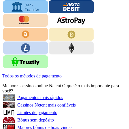
Todos os métodos de pagamento
Melhores cassinos online Netent
O que é o mais importante para
você?
Pagamentos mais rápidos
Cassinos Netent mais confiáveis ​​
Limites de pagamento
Bônus sem depósito
Maiores bônus de boas-vindas