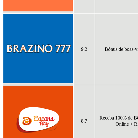
9.2
Bônus de boas-v
Receba 100% de Bô
8.7
Online + R