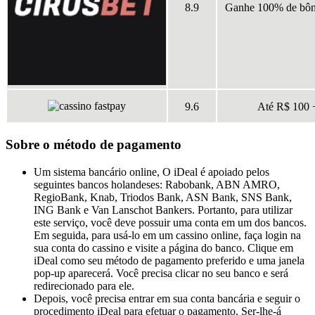
8.9
Ganhe 100% de bôn
9.6
Até R$ 100 
Sobre o método de pagamento
Um sistema bancário online, O iDeal é apoiado pelos
seguintes bancos holandeses: Rabobank, ABN AMRO,
RegioBank, Knab, Triodos Bank, ASN Bank, SNS Bank,
ING Bank e Van Lanschot Bankers. Portanto, para utilizar
este serviço, você deve possuir uma conta em um dos bancos.
Em seguida, para usá-lo em um cassino online, faça login na
sua conta do cassino e visite a página do banco. Clique em
iDeal como seu método de pagamento preferido e uma janela
pop-up aparecerá. Você precisa clicar no seu banco e será
redirecionado para ele.
Depois, você precisa entrar em sua conta bancária e seguir o
procedimento iDeal para efetuar o pagamento. Ser-lhe-á