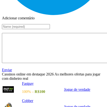
Adicionar comentário
Enviar
Cassinos online em destaque 2026
As melhores ofertas para jogar
com dinheiro real
Fastpay
Jogue de verdade
100% –
R$100
Cobber
Jogue de verdade