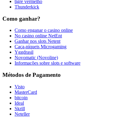
tigre vermelho
Thunderkick
Como ganhar?
Como enganar o casino online
No casino online NetEnt
Ganhar nos slots Netent
Caça-níqueis Microgaming
Yggdrasil
Novomatic (Novoline)
Informações sobre slots e software
Métodos de Pagamento
Visto
MasterCard
bitcoin
Ideal
Skrill
Neteller