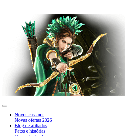
casino-hipster
Novos cassinos
Novas ofertas 2026
Blog de afiliados
Fatos e histórias