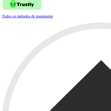
Todos os métodos de pagamento