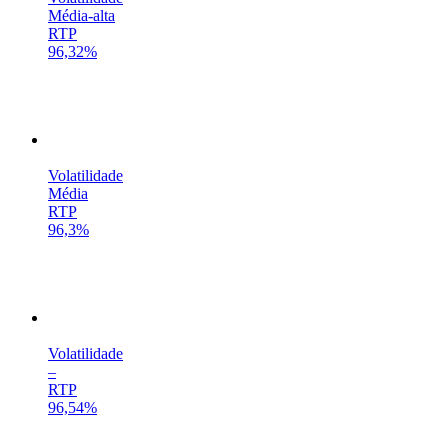
Média-alta
RTP
96,32%
Volatilidade
Média
RTP
96,3%
Volatilidade
–
RTP
96,54%