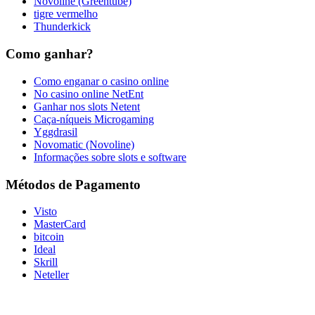
Novoline (Greentube)
tigre vermelho
Thunderkick
Como ganhar?
Como enganar o casino online
No casino online NetEnt
Ganhar nos slots Netent
Caça-níqueis Microgaming
Yggdrasil
Novomatic (Novoline)
Informações sobre slots e software
Métodos de Pagamento
Visto
MasterCard
bitcoin
Ideal
Skrill
Neteller