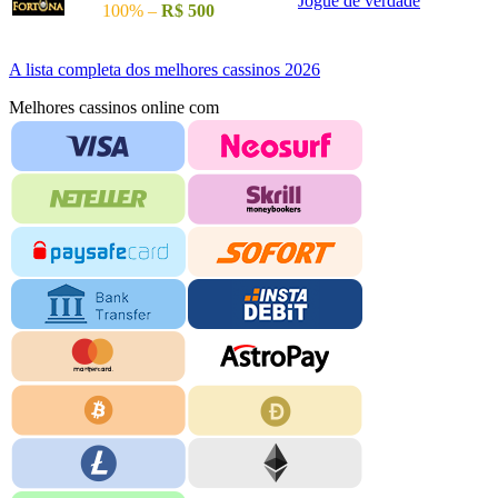
Jogue de verdade
100% –
R$ 500
A lista completa dos melhores cassinos 2026
Melhores cassinos online com