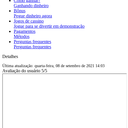
Como ganhar?
Ganhando dinheiro
Bônus
Pegue dinheiro agora
Jogos de cassino
Jogue para se divertir em demonstração
Pagamentos
Métodos
Perguntas frequentes
Perguntas frequentes
Detalhes
Última atualização: quarta-feira, 08 de setembro de 2021 14:03
Avaliação do usuário
5/5