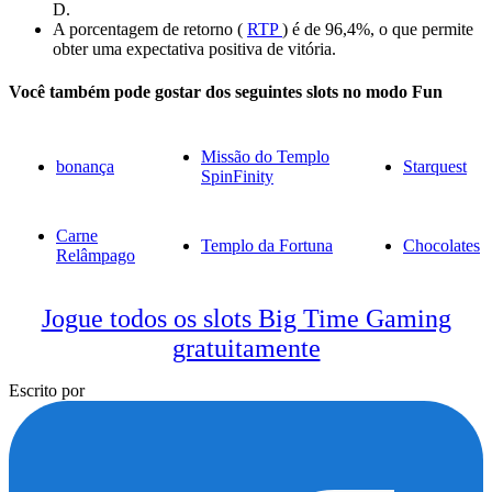
D.
A porcentagem de retorno (
RTP
) é de 96,4%, o que permite
obter uma expectativa positiva de vitória.
Você também pode gostar dos seguintes slots no modo Fun
Missão do Templo
bonança
Starquest
SpinFinity
Carne
Templo da Fortuna
Chocolates
Relâmpago
Jogue todos os slots Big Time Gaming
gratuitamente
Escrito por