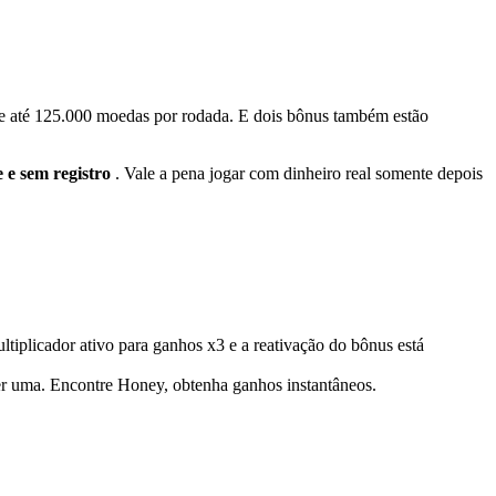
nhe até 125.000 moedas por rodada. E dois bônus também estão
 e sem registro
. Vale a pena jogar com dinheiro real somente depois
ltiplicador ativo para ganhos x3 e a reativação do bônus está
uer uma. Encontre Honey, obtenha ganhos instantâneos.