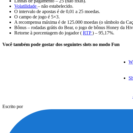
Linhas de pagamento – 25 (não fixas).
Volatilidade
– não estabelecido.
O intervalo de apostas é de 0,01 a 25 moedas.
O campo de jogo é 5×3.
A recompensa máxima é de 125.000 moedas (o símbolo da Caç
Bônus – rodadas grátis do Bear, o jogo de bônus Honey da Hiv
Retorne à porcentagem do jogador (
RTP
) – 95,17%.
Você também pode gostar dos seguintes slots no modo Fun
Wh
Sh
Escrito por