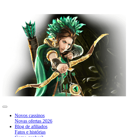
casino-hipster
Novos cassinos
Novas ofertas 2026
Blog de afiliados
Fatos e histórias