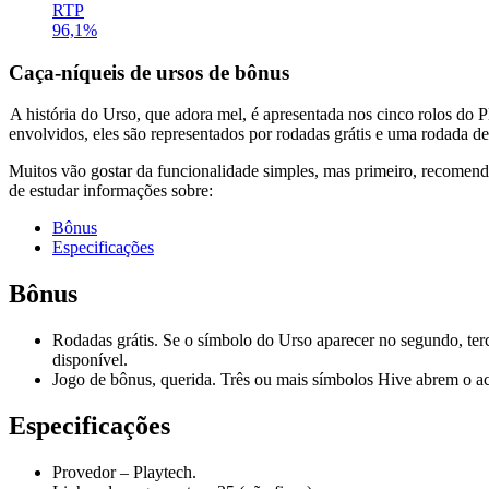
RTP
96,1%
Caça-níqueis de ursos de bônus
A história do Urso, que adora mel, é apresentada nos cinco rolos do 
envolvidos, eles são representados por rodadas grátis e uma rodada 
Muitos vão gostar da funcionalidade simples, mas primeiro, recome
de estudar informações sobre: ​​
Bônus
Especificações
Bônus
Rodadas grátis. Se o símbolo do Urso aparecer no segundo, terce
disponível.
Jogo de bônus, querida. Três ou mais símbolos Hive abrem o ac
Especificações
Provedor – Playtech.