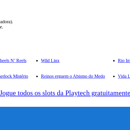
adora).
e.
eels N’ Reels
Wild Linx
Rio Im
erlock Mistério
Reinos erguem o Abismo do Medo
Vida 
Jogue todos os slots da Playtech gratuitament