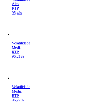
Alto
RTP
95,4%
Volatilidade
Média
RTP
96,21%
Volatilidade
Média
RTP
96,27%