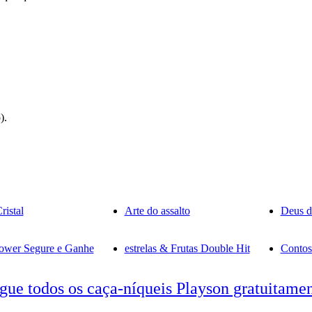
).
ristal
Arte do assalto
Deus d
Power Segure e Ganhe
estrelas & Frutas Double Hit
Contos
gue todos os caça-níqueis Playson gratuitame