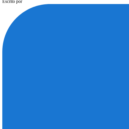
Escrito por