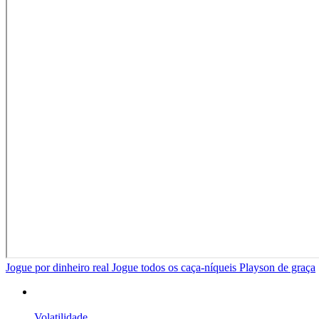
Jogue por dinheiro real
Jogue todos os caça-níqueis Playson de graça
Volatilidade