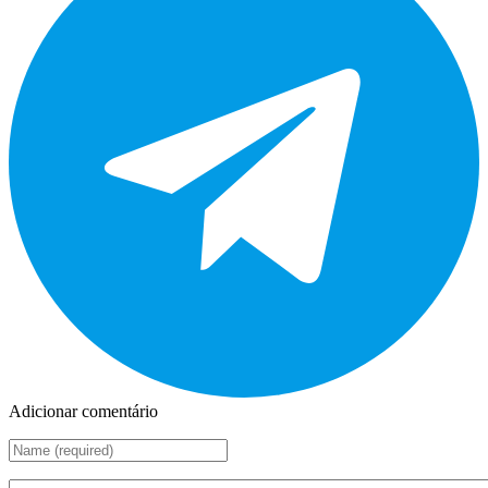
Adicionar comentário