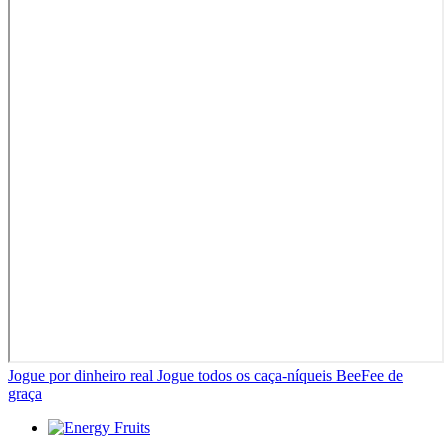
Jogue por dinheiro real
Jogue todos os caça-níqueis BeeFee de
graça