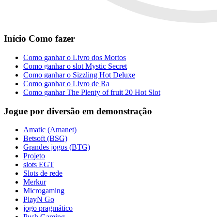
Início Como fazer
Como ganhar o Livro dos Mortos
Como ganhar o slot Mystic Secret
Como ganhar o Sizzling Hot Deluxe
Como ganhar o Livro de Ra
Como ganhar The Plenty of fruit 20 Hot Slot
Jogue por diversão em demonstração
Amatic (Amanet)
Betsoft (BSG)
Grandes jogos (BTG)
Projeto
slots EGT
Slots de rede
Merkur
Microgaming
PlayN Go
jogo pragmático
Push Gaming