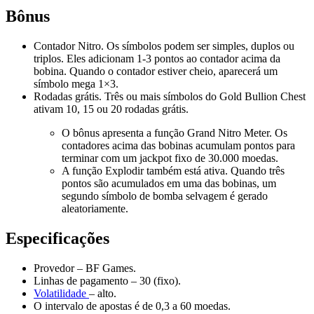
Bônus
Contador Nitro. Os símbolos podem ser simples, duplos ou
triplos. Eles adicionam 1-3 pontos ao contador acima da
bobina. Quando o contador estiver cheio, aparecerá um
símbolo mega 1×3.
Rodadas grátis. Três ou mais símbolos do Gold Bullion Chest
ativam 10, 15 ou 20 rodadas grátis.
O bônus apresenta a função Grand Nitro Meter. Os
contadores acima das bobinas acumulam pontos para
terminar com um jackpot fixo de 30.000 moedas.
A função Explodir também está ativa. Quando três
pontos são acumulados em uma das bobinas, um
segundo símbolo de bomba selvagem é gerado
aleatoriamente.
Especificações
Provedor – BF Games.
Linhas de pagamento – 30 (fixo).
Volatilidade
– alto.
O intervalo de apostas é de 0,3 a 60 moedas.