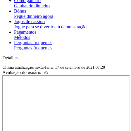
Como ganhar?
Ganhando dinheiro
Bônus
Pegue dinheiro agora
Jogos de cassino
Jogue para se divertir em demonstração
Pagamentos
Métodos
Perguntas frequentes
Perguntas frequentes
Detalhes
Última atualização: sexta-feira, 17 de setembro de 2021 07:20
Avaliação do usuário
5/5