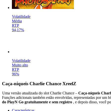
Volatilidade
Média
RTP
94,17%
Volatilidade
Muito alto
RTP
96%
Caça-níqueis Charlie Chance XreelZ
Uma versão atualizada do slot Charlie Chance –
Caça-níqueis Char
Funções adicionais também estão envolvidas, representadas por um bô
do PlayN Go gratuitamente e sem registro
, e depois disso, você po
Características