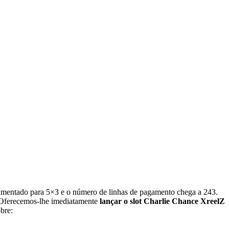
aumentado para 5×3 e o número de linhas de pagamento chega a 243.
. Oferecemos-lhe imediatamente
lançar o slot Charlie Chance XreelZ
e: ​​