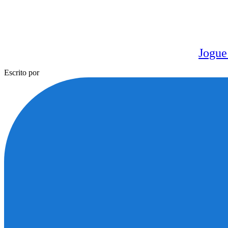
Jogue
Escrito por