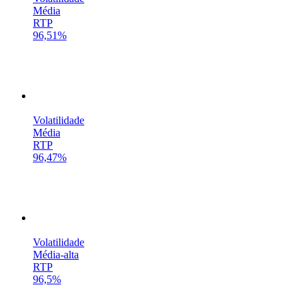
Média
RTP
96,51%
Volatilidade
Média
RTP
96,47%
Volatilidade
Média-alta
RTP
96,5%