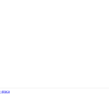
e graça