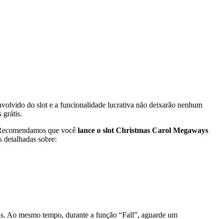
volvido do slot e a funcionalidade lucrativa não deixarão nenhum
 grátis.
s. Recomendamos que você
lance o slot Christmas Carol Megaways
detalhadas sobre: ​​
átis. Ao mesmo tempo, durante a função “Fall”, aguarde um