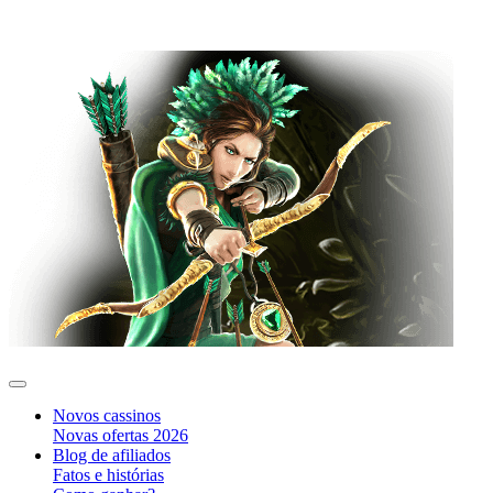
casino-hipster
Novos cassinos
Novas ofertas 2026
Blog de afiliados
Fatos e histórias