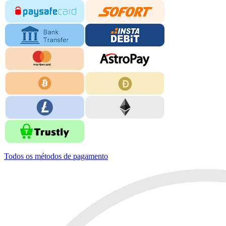
Todos os métodos de pagamento