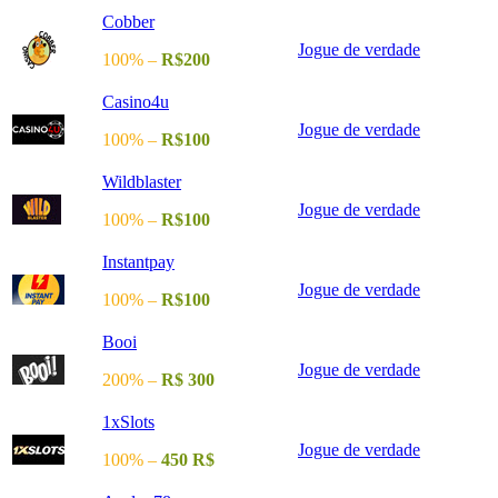
Cobber
Jogue de verdade
100% –
R$200
Casino4u
Jogue de verdade
100% –
R$100
Wildblaster
Jogue de verdade
100% –
R$100
Instantpay
Jogue de verdade
100% –
R$100
Booi
Jogue de verdade
200% –
R$ 300
1xSlots
Jogue de verdade
100% –
450
R$