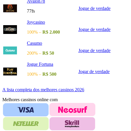
Avalon78
Jogue de verdade
77fs
Joycasino
Jogue de verdade
100% –
R$ 2.000
Casumo
Jogue de verdade
200% –
R$ 50
Jogue Fortuna
Jogar de verdade
100% –
R$ 500
A lista completa dos melhores cassinos 2026
Melhores cassinos online com