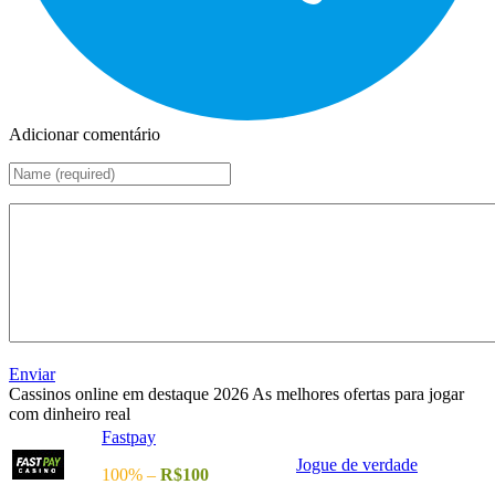
Adicionar comentário
Enviar
Cassinos online em destaque 2026
As melhores ofertas para jogar
com dinheiro real
Fastpay
Jogue de verdade
100% –
R$100