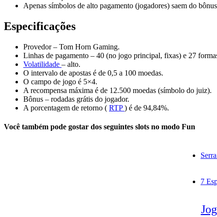
Apenas símbolos de alto pagamento (jogadores) saem do bônus
Especificações
Provedor – Tom Horn Gaming.
Linhas de pagamento – 40 (no jogo principal, fixas) e 27 formas
Volatilidade
– alto.
O intervalo de apostas é de 0,5 a 100 moedas.
O campo de jogo é 5×4.
A recompensa máxima é de 12.500 moedas (símbolo do juiz).
Bônus – rodadas grátis do jogador.
A porcentagem de retorno (
RTP
) é de 94,84%.
Você também pode gostar dos seguintes slots no modo Fun
Serr
7 Es
Jog