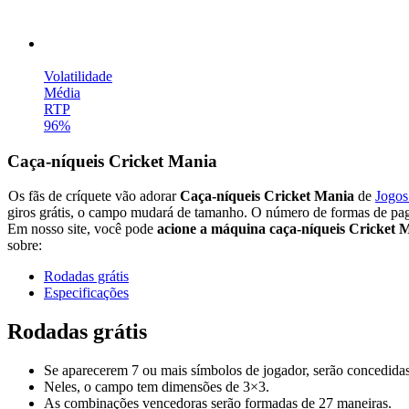
Volatilidade
Média
RTP
96%
Caça-níqueis Cricket Mania
Os fãs de críquete vão adorar
Caça-níqueis Cricket Mania
de
Jogo
giros grátis, o campo mudará de tamanho. O número de formas de pa
Em nosso site, você pode
acione a máquina caça-níqueis Cricket
sobre: ​​
Rodadas grátis
Especificações
Rodadas grátis
Se aparecerem 7 ou mais símbolos de jogador, serão concedidas
Neles, o campo tem dimensões de 3×3.
As combinações vencedoras serão formadas de 27 maneiras.