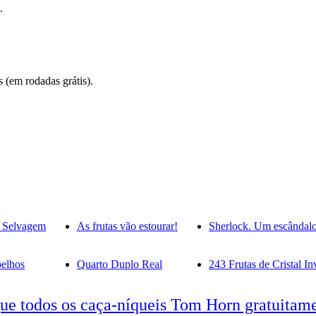
.
 (em rodadas grátis).
a Selvagem
As frutas vão estourar!
Sherlock. Um escândal
pelhos
Quarto Duplo Real
243 Frutas de Cristal In
ue todos os caça-níqueis Tom Horn gratuitam