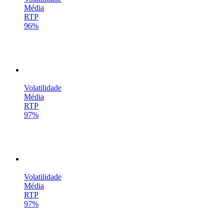
Média
RTP
96%
Volatilidade
Média
RTP
97%
Volatilidade
Média
RTP
97%