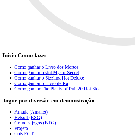
Início Como fazer
Como ganhar o Livro dos Mortos
Como ganhar o slot Mystic Secret
Como ganhar o Sizzling Hot Deluxe
Como ganhar o Livro de Ra
Como ganhar The Plenty of fruit 20 Hot Slot
Jogue por diversão em demonstração
Amatic (Amanet)
Betsoft (BSG)
Grandes jogos (BTG)
Projeto
slots EGT