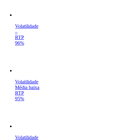
Volatilidade
–
RTP
96%
Volatilidade
Média baixa
RTP
95%
Volatilidade