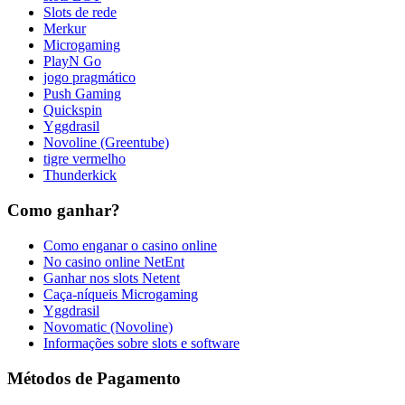
Slots de rede
Merkur
Microgaming
PlayN Go
jogo pragmático
Push Gaming
Quickspin
Yggdrasil
Novoline (Greentube)
tigre vermelho
Thunderkick
Como ganhar?
Como enganar o casino online
No casino online NetEnt
Ganhar nos slots Netent
Caça-níqueis Microgaming
Yggdrasil
Novomatic (Novoline)
Informações sobre slots e software
Métodos de Pagamento