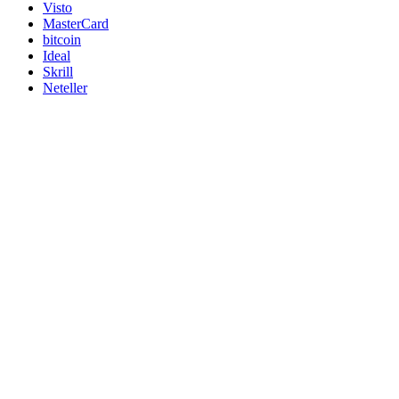
Visto
MasterCard
bitcoin
Ideal
Skrill
Neteller