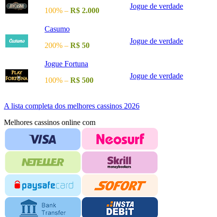
Jogue de verdade
100% –
R$ 2.000
Casumo
Jogue de verdade
200% –
R$ 50
Jogue Fortuna
Jogue de verdade
100% –
R$ 500
A lista completa dos melhores cassinos 2026
Melhores cassinos online com