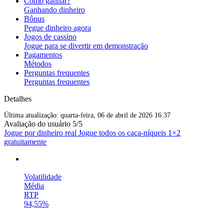
Como ganhar?
Ganhando dinheiro
Bônus
Pegue dinheiro agora
Jogos de cassino
Jogue para se divertir em demonstração
Pagamentos
Métodos
Perguntas frequentes
Perguntas frequentes
Detalhes
Última atualização: quarta-feira, 06 de abril de 2026 16:37
Avaliação do usuário
5/5
Jogue por dinheiro real
Jogue todos os caça-níqueis 1×2
gratuitamente
Volatilidade
Média
RTP
94,55%