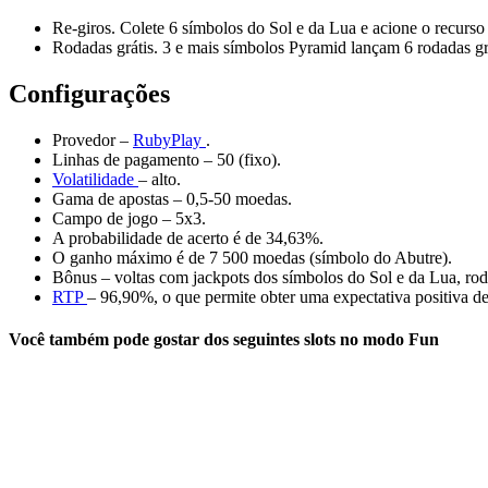
Re-giros. Colete 6 símbolos do Sol e da Lua e acione o recurs
Rodadas grátis. 3 e mais símbolos Pyramid lançam 6 rodadas gr
Configurações
Provedor –
RubyPlay
.
Linhas de pagamento – 50 (fixo).
Volatilidade
– alto.
Gama de apostas – 0,5-50 moedas.
Campo de jogo – 5х3.
A probabilidade de acerto é de 34,63%.
O ganho máximo é de 7 500 moedas (símbolo do Abutre).
Bônus – voltas com jackpots dos símbolos do Sol e da Lua, rod
RTP
– 96,90%, o que permite obter uma expectativa positiva de 
Você também pode gostar dos seguintes slots no modo Fun