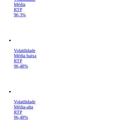
Média
RTP
96,3%
Volatilidade
Média baixa
RTP
96,48%
Volatilidade
Média-alta
RTP
96,48%