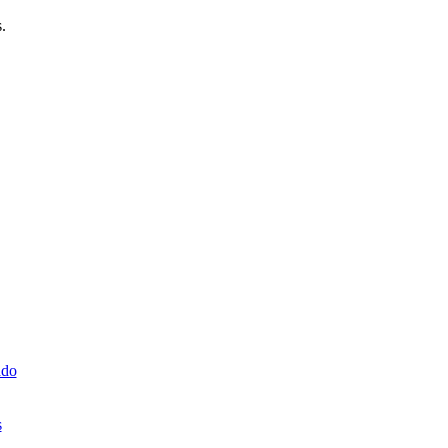
.
ado
s