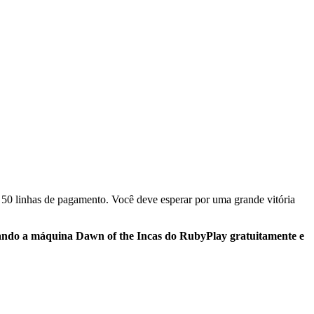
 50 linhas de pagamento. Você deve esperar por uma grande vitória
ando a máquina Dawn of the Incas do RubyPlay gratuitamente e