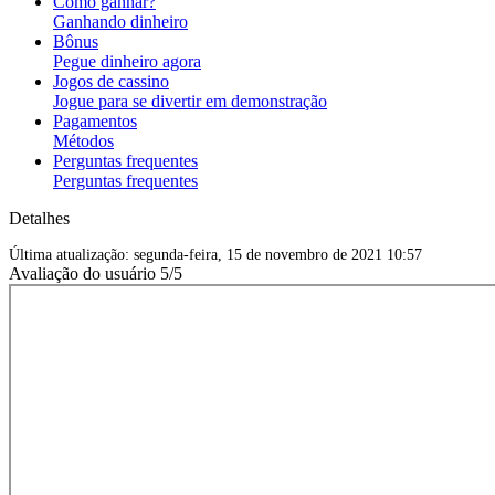
Como ganhar?
Ganhando dinheiro
Bônus
Pegue dinheiro agora
Jogos de cassino
Jogue para se divertir em demonstração
Pagamentos
Métodos
Perguntas frequentes
Perguntas frequentes
Detalhes
Última atualização: segunda-feira, 15 de novembro de 2021 10:57
Avaliação do usuário
5/5