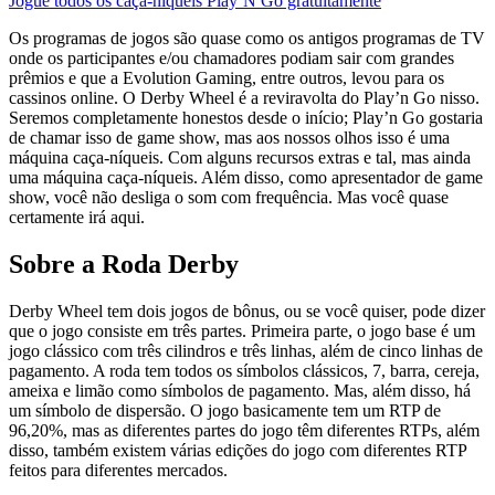
Jogue todos os caça-níqueis Play’N Go gratuitamente
Os programas de jogos são quase como os antigos programas de TV
onde os participantes e/ou chamadores podiam sair com grandes
prêmios e que a Evolution Gaming, entre outros, levou para os
cassinos online. O Derby Wheel é a reviravolta do Play’n Go nisso.
Seremos completamente honestos desde o início; Play’n Go gostaria
de chamar isso de game show, mas aos nossos olhos isso é uma
máquina caça-níqueis. Com alguns recursos extras e tal, mas ainda
uma máquina caça-níqueis. Além disso, como apresentador de game
show, você não desliga o som com frequência. Mas você quase
certamente irá aqui.
Sobre a Roda Derby
Derby Wheel tem dois jogos de bônus, ou se você quiser, pode dizer
que o jogo consiste em três partes. Primeira parte, o jogo base é um
jogo clássico com três cilindros e três linhas, além de cinco linhas de
pagamento. A roda tem todos os símbolos clássicos, 7, barra, cereja,
ameixa e limão como símbolos de pagamento. Mas, além disso, há
um símbolo de dispersão. O jogo basicamente tem um RTP de
96,20%, mas as diferentes partes do jogo têm diferentes RTPs, além
disso, também existem várias edições do jogo com diferentes RTP
feitos para diferentes mercados.