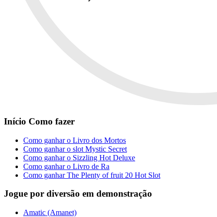
Início Como fazer
Como ganhar o Livro dos Mortos
Como ganhar o slot Mystic Secret
Como ganhar o Sizzling Hot Deluxe
Como ganhar o Livro de Ra
Como ganhar The Plenty of fruit 20 Hot Slot
Jogue por diversão em demonstração
Amatic (Amanet)