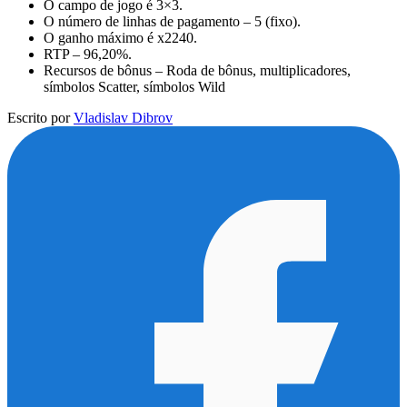
O campo de jogo é 3×3.
O número de linhas de pagamento – 5 (fixo).
O ganho máximo é x2240.
RTP – 96,20%.
Recursos de bônus – Roda de bônus, multiplicadores,
símbolos Scatter, símbolos Wild
Escrito por
Vladislav Dibrov