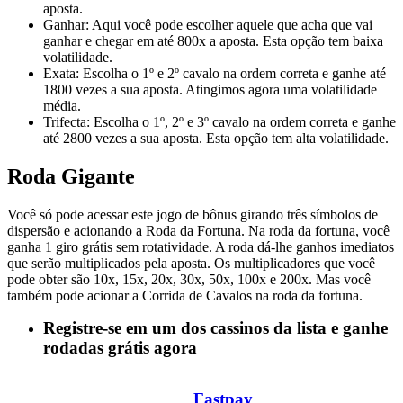
aposta.
Ganhar: Aqui você pode escolher aquele que acha que vai
ganhar e chegar em até 800x a aposta. Esta opção tem baixa
volatilidade.
Exata: Escolha o 1º e 2º cavalo na ordem correta e ganhe até
1800 vezes a sua aposta. Atingimos agora uma volatilidade
média.
Trifecta: Escolha o 1º, 2º e 3º cavalo na ordem correta e ganhe
até 2800 vezes a sua aposta. Esta opção tem alta volatilidade.
Roda Gigante
Você só pode acessar este jogo de bônus girando três símbolos de
dispersão e acionando a Roda da Fortuna. Na roda da fortuna, você
ganha 1 giro grátis sem rotatividade. A roda dá-lhe ganhos imediatos
que serão multiplicados pela aposta. Os multiplicadores que você
pode obter são 10x, 15x, 20x, 30x, 50x, 100x e 200x. Mas você
também pode acionar a Corrida de Cavalos na roda da fortuna.
Registre-se em um dos cassinos da lista e ganhe
rodadas grátis agora
Fastpay