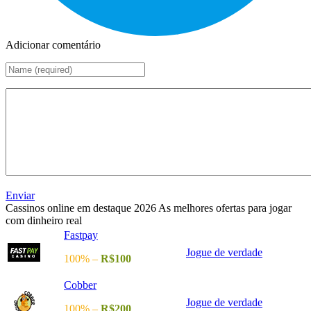
Adicionar comentário
Enviar
Cassinos online em destaque 2026
As melhores ofertas para jogar
com dinheiro real
Fastpay
Jogue de verdade
100% –
R$100
Cobber
Jogue de verdade
100% –
R$200