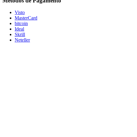
Métodos de Pagamento
Visto
MasterCard
bitcoin
Ideal
Skrill
Neteller