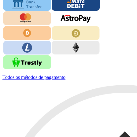
Todos os métodos de pagamento