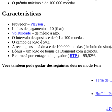
O prêmio máximo é de 100.000 moedas.
Características
Provedor –
Playson
.
Linhas de pagamento – 10 (fixo).
Volatilidade
– de médio a alto.
O intervalo de apostas é de 0,1 a 100 moedas.
O campo de jogo é 5×3.
A recompensa máxima é de 100.000 moedas (símbolo do sino).
Bônus – um jogo de bônus da Diamond com jackpots.
Retorne à porcentagem do jogador (
RTP
) – 95,52%.
Você também pode gostar dos seguintes slots no modo Fun
Terra de C
Buffalo P
Jo