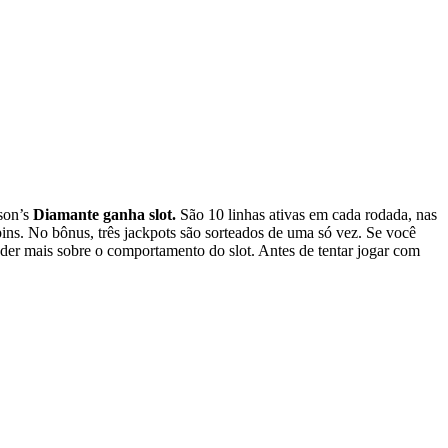
yson’s
Diamante ganha slot.
São 10 linhas ativas em cada rodada, nas
ns. No bônus, três jackpots são sorteados de uma só vez. Se você
der mais sobre o comportamento do slot. Antes de tentar jogar com