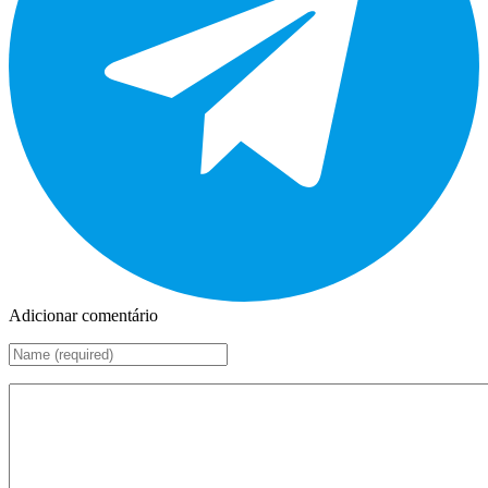
Adicionar comentário