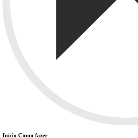
Início Como fazer