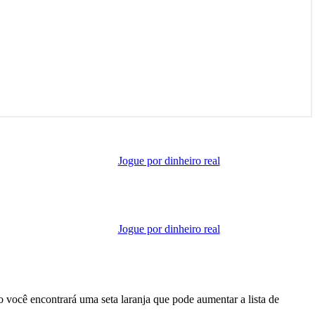
Jogue por dinheiro real
Jogue por dinheiro real
 você encontrará uma seta laranja que pode aumentar a lista de