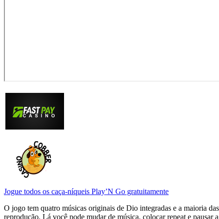
Jogue todos os caça-níqueis Play’N Go gratuitamente
O jogo tem quatro músicas originais de Dio integradas e a maioria da
reprodução. Lá você pode mudar de música, colocar repeat e pausar a 