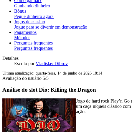
Como ganhar?
Ganhando dinheiro
Bônus
Pegue dinheiro agora
Jogos de cassino
Jogue para se divertir em demonstração
Pagamentos
Métodos
Perguntas frequentes
Perguntas frequentes
Detalhes
Escrito por
Vladislav Dibrov
Última atualização: quarta-feira, 14 de junho de 2026 18:14
Avaliação do usuário
5/5
Análise do slot Dio: Killing the Dragon
Jogo de hard rock Play’n Go 
um caça-níqueis clássico com
ação.