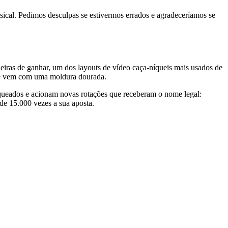
usical. Pedimos desculpas se estivermos errados e agradeceríamos se
iras de ganhar, um dos layouts de vídeo caça-níqueis mais usados ​​de
 que vem com uma moldura dourada.
oqueados e acionam novas rotações que receberam o nome legal:
de 15.000 vezes a sua aposta.