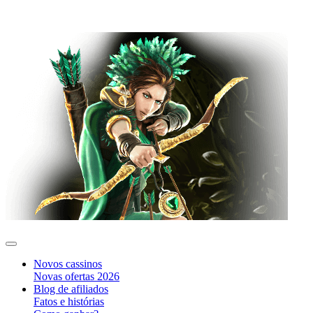
casino-hipster
Novos cassinos
Novas ofertas 2026
Blog de afiliados
Fatos e histórias