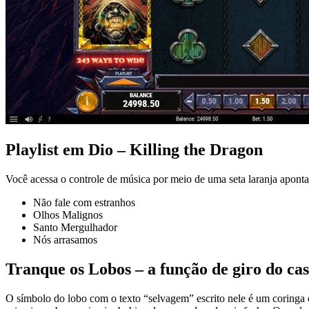
Playlist em Dio – Killing the Dragon
Você acessa o controle de música por meio de uma seta laranja aponta
Não fale com estranhos
Olhos Malignos
Santo Mergulhador
Nós arrasamos
Tranque os Lobos – a função de giro do cas
O símbolo do lobo com o texto “selvagem” escrito nele é um coringa 