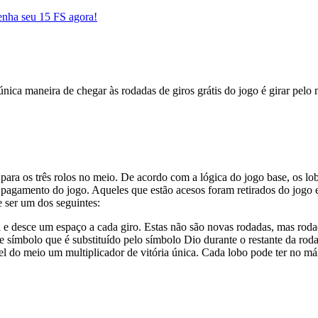
enha seu 15 FS agora!
nica maneira de chegar às rodadas de giros grátis do jogo é girar pelo
 para os três rolos no meio. De acordo com a lógica do jogo base, os lo
pagamento do jogo. Aqueles que estão acesos foram retirados do jogo e s
 ser um dos seguintes:
e desce um espaço a cada giro. Estas não são novas rodadas, mas rodada
e símbolo que é substituído pelo símbolo Dio durante o restante da rod
l do meio um multiplicador de vitória única. Cada lobo pode ter no máx