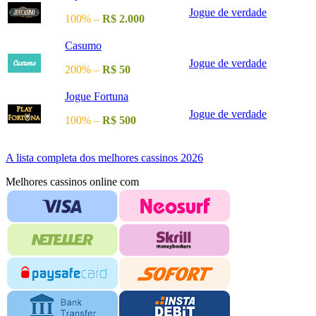
Jogue de verdade
100% –
R$ 2.000
Casumo
Jogue de verdade
200% –
R$ 50
Jogue Fortuna
Jogue de verdade
100% –
R$ 500
A lista completa dos melhores cassinos 2026
Melhores cassinos online com