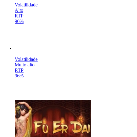
Volatilidade
Alto
RTP
96%
Volatilidade
Muito alto
RTP
96%