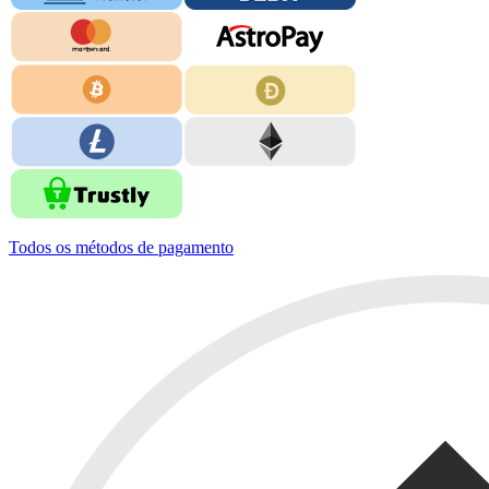
Todos os métodos de pagamento