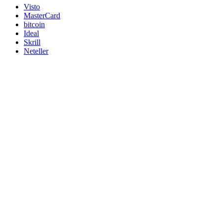
Visto
MasterCard
bitcoin
Ideal
Skrill
Neteller