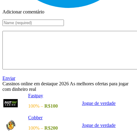
Adicionar comentário
Enviar
Cassinos online em destaque 2026
As melhores ofertas para jogar
com dinheiro real
Fastpay
Jogue de verdade
100% –
R$100
Cobber
Jogue de verdade
100% –
R$200