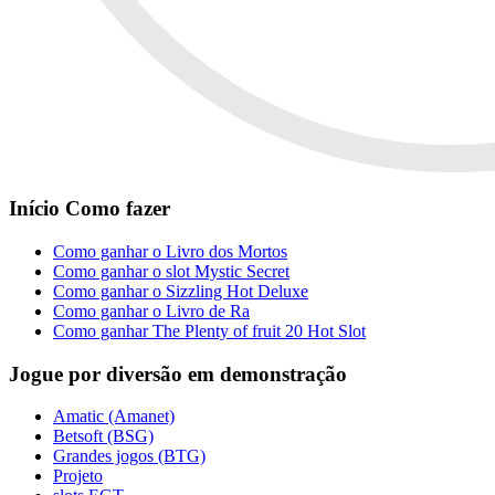
Início Como fazer
Como ganhar o Livro dos Mortos
Como ganhar o slot Mystic Secret
Como ganhar o Sizzling Hot Deluxe
Como ganhar o Livro de Ra
Como ganhar The Plenty of fruit 20 Hot Slot
Jogue por diversão em demonstração
Amatic (Amanet)
Betsoft (BSG)
Grandes jogos (BTG)
Projeto