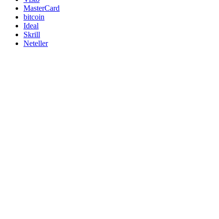
MasterCard
bitcoin
Ideal
Skrill
Neteller