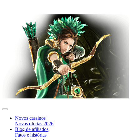
casino-hipster
Novos cassinos
Novas ofertas 2026
Blog de afiliados
Fatos e histórias