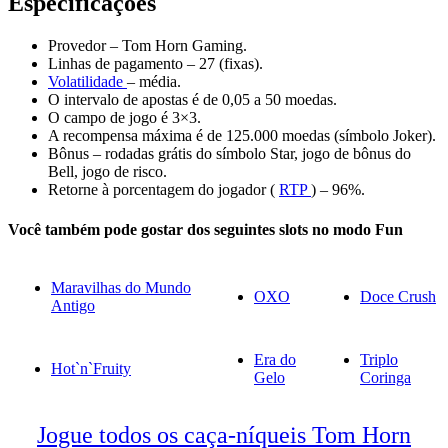
Especificações
Provedor – Tom Horn Gaming.
Linhas de pagamento – 27 (fixas).
Volatilidade
– média.
O intervalo de apostas é de 0,05 a 50 moedas.
O campo de jogo é 3×3.
A recompensa máxima é de 125.000 moedas (símbolo Joker).
Bônus – rodadas grátis do símbolo Star, jogo de bônus do
Bell, jogo de risco.
Retorne à porcentagem do jogador (
RTP
) – 96%.
Você também pode gostar dos seguintes slots no modo Fun
Maravilhas do Mundo
OXO
Doce Crush
Antigo
Era do
Triplo
Hot`n`Fruity
Gelo
Coringa
Jogue todos os caça-níqueis Tom Horn