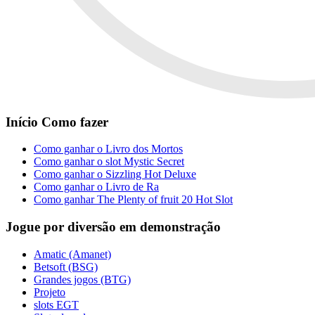
Início Como fazer
Como ganhar o Livro dos Mortos
Como ganhar o slot Mystic Secret
Como ganhar o Sizzling Hot Deluxe
Como ganhar o Livro de Ra
Como ganhar The Plenty of fruit 20 Hot Slot
Jogue por diversão em demonstração
Amatic (Amanet)
Betsoft (BSG)
Grandes jogos (BTG)
Projeto
slots EGT