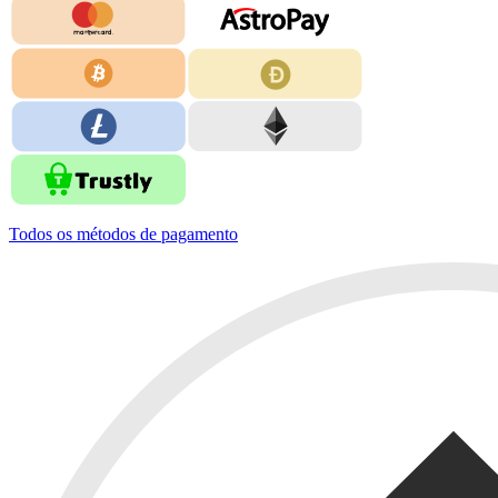
Todos os métodos de pagamento