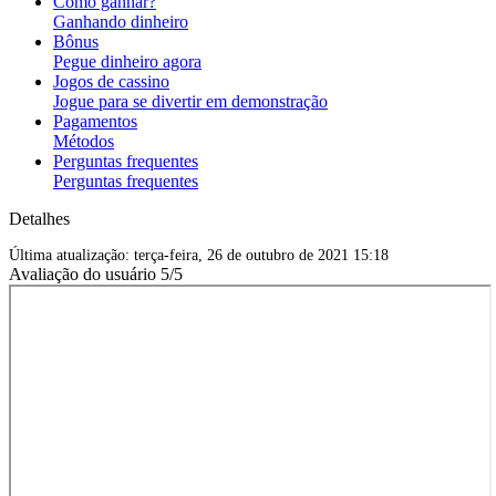
Como ganhar?
Ganhando dinheiro
Bônus
Pegue dinheiro agora
Jogos de cassino
Jogue para se divertir em demonstração
Pagamentos
Métodos
Perguntas frequentes
Perguntas frequentes
Detalhes
Última atualização: terça-feira, 26 de outubro de 2021 15:18
Avaliação do usuário
5/5