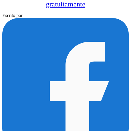
gratuitamente
Escrito por