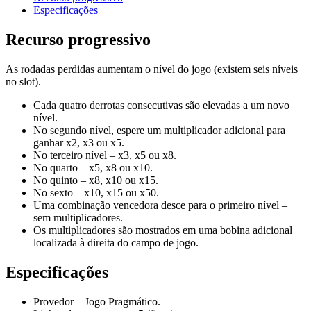
Especificações
Recurso progressivo
As rodadas perdidas aumentam o nível do jogo (existem seis níveis
no slot).
Cada quatro derrotas consecutivas são elevadas a um novo
nível.
No segundo nível, espere um multiplicador adicional para
ganhar x2, x3 ou x5.
No terceiro nível – x3, x5 ou x8.
No quarto – x5, x8 ou x10.
No quinto – x8, x10 ou x15.
No sexto – x10, x15 ou x50.
Uma combinação vencedora desce para o primeiro nível –
sem multiplicadores.
Os multiplicadores são mostrados em uma bobina adicional
localizada à direita do campo de jogo.
Especificações
Provedor – Jogo Pragmático.