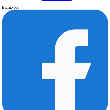
Escrito por