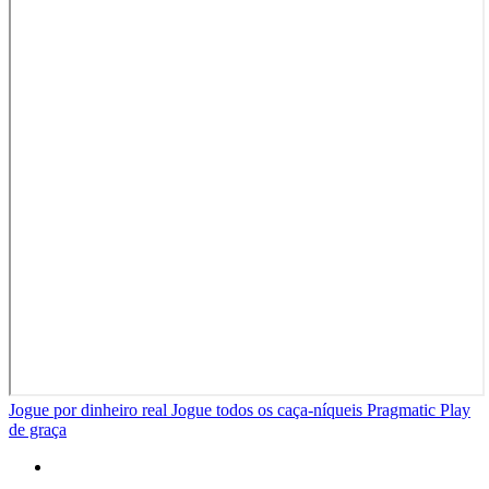
Jogue por dinheiro real
Jogue todos os caça-níqueis Pragmatic Play
de graça