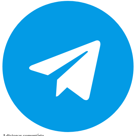
Adicionar comentário