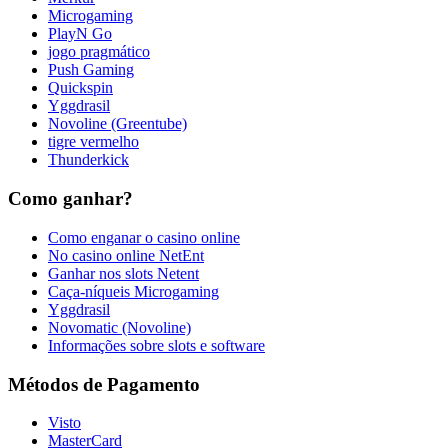
Microgaming
PlayN Go
jogo pragmático
Push Gaming
Quickspin
Yggdrasil
Novoline (Greentube)
tigre vermelho
Thunderkick
Como ganhar?
Como enganar o casino online
No casino online NetEnt
Ganhar nos slots Netent
Caça-níqueis Microgaming
Yggdrasil
Novomatic (Novoline)
Informações sobre slots e software
Métodos de Pagamento
Visto
MasterCard