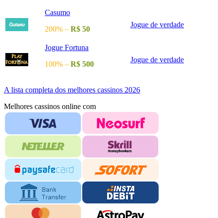
Casumo
Jogue de verdade
200% –
R$ 50
Jogue Fortuna
Jogue de verdade
100% –
R$ 500
A lista completa dos melhores cassinos 2026
Melhores cassinos online com