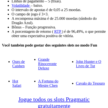
Linhas de pagamento – 5 (fixas).
Volatilidade
– baixo.
O intervalo de apostas é de 0,05 a 25 moedas.
O campo de jogo é 3×3.
A recompensa máxima é de 25.000 moedas (símbolo do
Dragão Azul).
Bônus – Função progressiva.
A porcentagem de retorno (
RTP
) é de 96,49%, o que permite
obter uma expectativa positiva de vitória.
Você também pode gostar dos seguintes slots no modo Fun
Grande
Ouro de
John Hunter e O
Rinoceronte
Caishen
Livro de Tut
Deluxe
Hot
A Fortuna do
Cavalo do Tesouro
Safari
Mestre Chen
Jogue todos os slots Pragmatic
gratuitamente