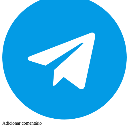
Adicionar comentário