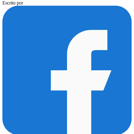
Escrito por