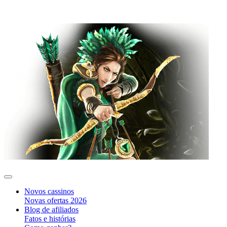
casino-hipster
Novos cassinos
Novas ofertas 2026
Blog de afiliados
Fatos e histórias