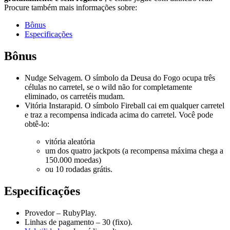
Procure também mais informações sobre: ​​
Bônus
Especificações
Bônus
Nudge Selvagem. O símbolo da Deusa do Fogo ocupa três
células no carretel, se o wild não for completamente
eliminado, os carretéis mudam.
Vitória Instarapid. O símbolo Fireball cai em qualquer carretel
e traz a recompensa indicada acima do carretel. Você pode
obtê-lo:
vitória aleatória
um dos quatro jackpots (a recompensa máxima chega a
150.000 moedas)
ou 10 rodadas grátis.
Especificações
Provedor – RubyPlay.
Linhas de pagamento – 30 (fixo).