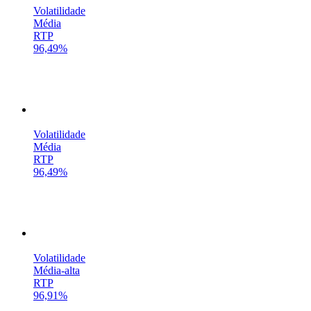
Volatilidade
Média
RTP
96,49%
Volatilidade
Média
RTP
96,49%
Volatilidade
Média-alta
RTP
96,91%