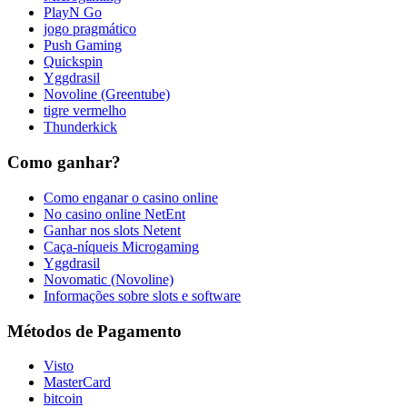
PlayN Go
jogo pragmático
Push Gaming
Quickspin
Yggdrasil
Novoline (Greentube)
tigre vermelho
Thunderkick
Como ganhar?
Como enganar o casino online
No casino online NetEnt
Ganhar nos slots Netent
Caça-níqueis Microgaming
Yggdrasil
Novomatic (Novoline)
Informações sobre slots e software
Métodos de Pagamento
Visto
MasterCard
bitcoin