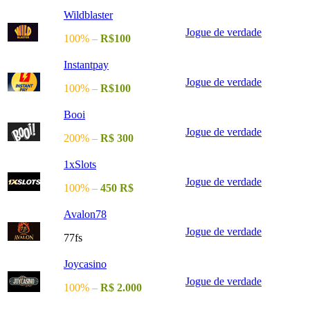
Wildblaster
Jogue de verdade
100% –
R$100
Instantpay
Jogue de verdade
100% –
R$100
Booi
Jogue de verdade
200% –
R$ 300
1xSlots
Jogue de verdade
100% –
450
R$
Avalon78
Jogue de verdade
77fs
Joycasino
Jogue de verdade
100% –
R$ 2.000