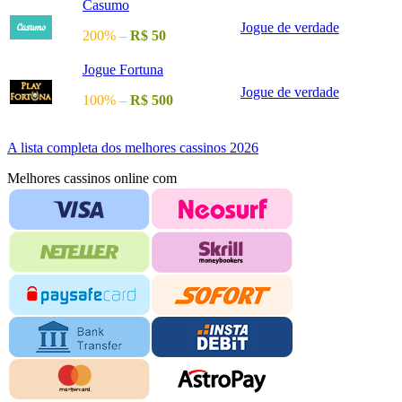
Casumo
Jogue de verdade
200% –
R$ 50
Jogue Fortuna
Jogue de verdade
100% –
R$ 500
A lista completa dos melhores cassinos 2026
Melhores cassinos online com