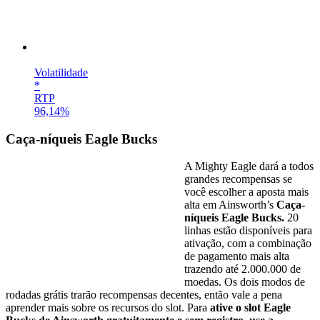
Volatilidade
*
RTP
96,14%
Caça-níqueis Eagle Bucks
A Mighty Eagle dará a todos
grandes recompensas se
você escolher a aposta mais
alta em Ainsworth’s
Caça-
níqueis Eagle Bucks.
20
linhas estão disponíveis para
ativação, com a combinação
de pagamento mais alta
trazendo até 2.000.000 de
moedas. Os dois modos de
rodadas grátis trarão recompensas decentes, então vale a pena
aprender mais sobre os recursos do slot. Para
ative o slot Eagle