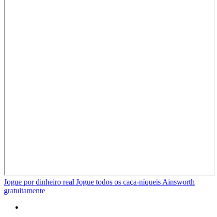
Jogue por dinheiro real
Jogue todos os caça-níqueis Ainsworth
gratuitamente