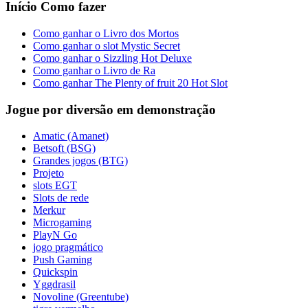
Início Como fazer
Como ganhar o Livro dos Mortos
Como ganhar o slot Mystic Secret
Como ganhar o Sizzling Hot Deluxe
Como ganhar o Livro de Ra
Como ganhar The Plenty of fruit 20 Hot Slot
Jogue por diversão em demonstração
Amatic (Amanet)
Betsoft (BSG)
Grandes jogos (BTG)
Projeto
slots EGT
Slots de rede
Merkur
Microgaming
PlayN Go
jogo pragmático
Push Gaming
Quickspin
Yggdrasil
Novoline (Greentube)