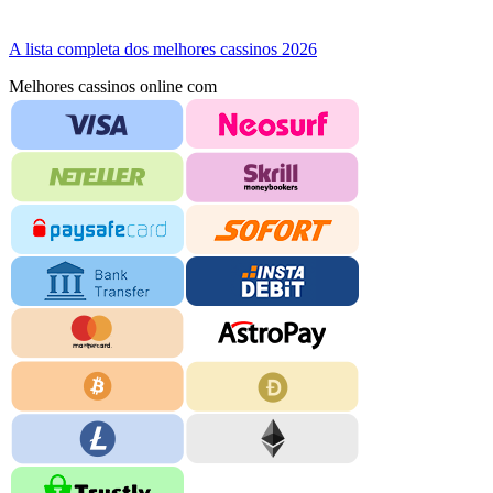
A lista completa dos melhores cassinos 2026
Melhores cassinos online com