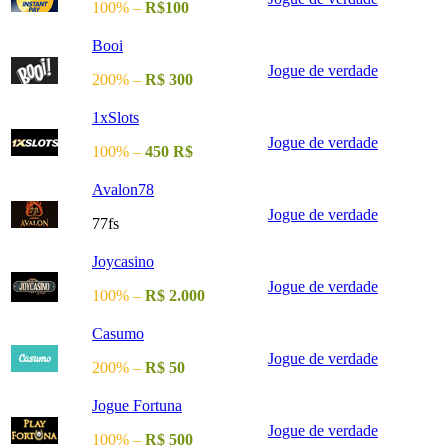
100% –
R$100
Booi
Jogue de verdade
200% –
R$ 300
1xSlots
Jogue de verdade
100% –
450
R$
Avalon78
Jogue de verdade
77fs
Joycasino
Jogue de verdade
100% –
R$ 2.000
Casumo
Jogue de verdade
200% –
R$ 50
Jogue Fortuna
Jogue de verdade
100% –
R$ 500