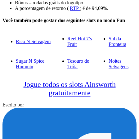
Bônus – rodadas grátis do logotipo.
A porcentagem de retorno (
RTP
) é de 94,09%.
Você também pode gostar dos seguintes slots no modo Fun
Reel Hot 7’s
Sul da
Rico N Selvagem
Fruit
Fronteira
Sugar N Spice
Tesouro de
Noites
Hummin
Tróia
Selvagens
Jogue todos os slots Ainsworth
gratuitamente
Escrito por