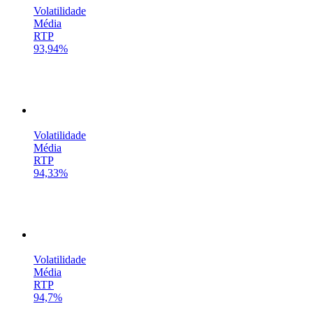
Volatilidade
Média
RTP
93,94%
Volatilidade
Média
RTP
94,33%
Volatilidade
Média
RTP
94,7%