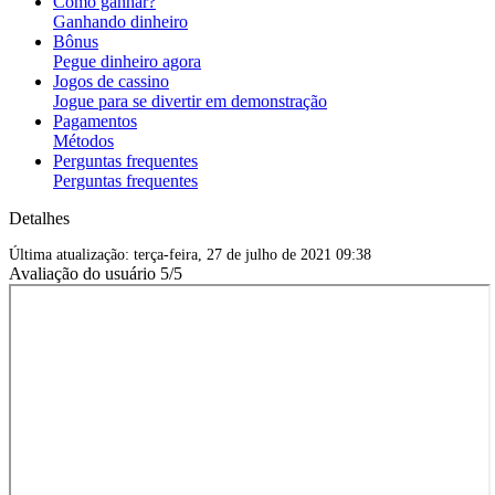
Como ganhar?
Ganhando dinheiro
Bônus
Pegue dinheiro agora
Jogos de cassino
Jogue para se divertir em demonstração
Pagamentos
Métodos
Perguntas frequentes
Perguntas frequentes
Detalhes
Última atualização: terça-feira, 27 de julho de 2021 09:38
Avaliação do usuário
5/5