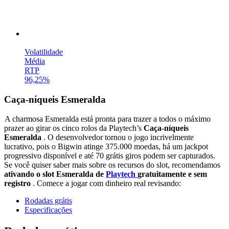
Volatilidade
Média
RTP
96,25%
Caça-níqueis Esmeralda
A charmosa Esmeralda está pronta para trazer a todos o máximo
prazer ao girar os cinco rolos da Playtech’s
Caça-níqueis
Esmeralda
. O desenvolvedor tornou o jogo incrivelmente
lucrativo, pois o Bigwin atinge 375.000 moedas, há um jackpot
progressivo disponível e até 70 grátis giros podem ser capturados.
Se você quiser saber mais sobre os recursos do slot, recomendamos
ativando o slot Esmeralda de
Playtech
gratuitamente e sem
registro
. Comece a jogar com dinheiro real revisando:
Rodadas grátis
Especificações