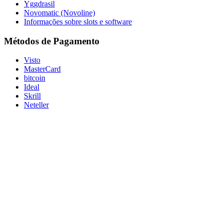
Yggdrasil
Novomatic (Novoline)
Informações sobre slots e software
Métodos de Pagamento
Visto
MasterCard
bitcoin
Ideal
Skrill
Neteller