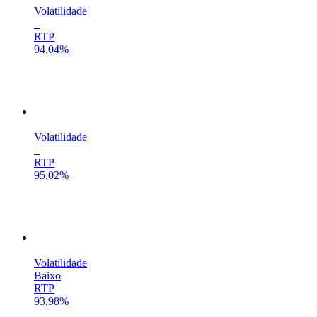
Volatilidade
–
RTP
94,04%
Volatilidade
–
RTP
95,02%
Volatilidade
Baixo
RTP
93,98%