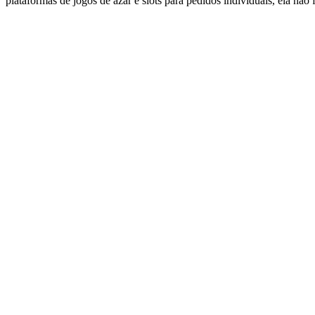
plataformas de jogos de azar e slots para pedidos individuais, ela nã