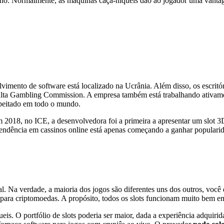
ediano. Normalmente, as máquinas caça-níqueis dão ao jogador uma vant
vimento de software está localizado na Ucrânia. Além disso, os escritó
alta Gambling Commission. A empresa também está trabalhando ativamen
speitado em todo o mundo.
2018, no ICE, a desenvolvedora foi a primeira a apresentar um slot 3D
tendência em cassinos online está apenas começando a ganhar populari
l. Na verdade, a maioria dos jogos são diferentes uns dos outros, você 
 para criptomoedas. A propósito, todos os slots funcionam muito bem em
s. O portfólio de slots poderia ser maior, dada a experiência adquiri