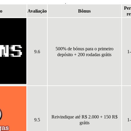
Per
o
Avaliação
Bônus
re
500% de bónus para o primeiro
9.6
1-
depósito + 200 rodadas grátis
Reivindique até R$ 2.000 + 150 R$
9.5
1-
grátis