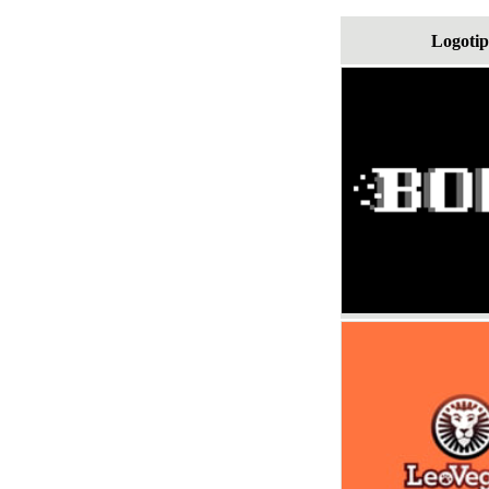
Logotip