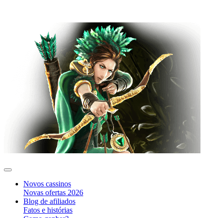
casino-hipster
Novos cassinos
Novas ofertas 2026
Blog de afiliados
Fatos e histórias