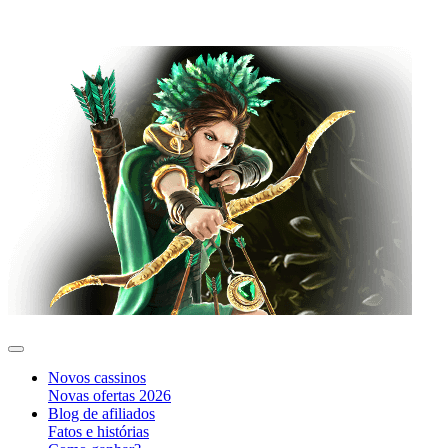
casino-hipster
Novos cassinos
Novas ofertas 2026
Blog de afiliados
Fatos e histórias