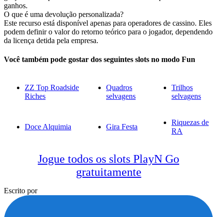
ganhos.
O que é uma devolução personalizada?
Este recurso está disponível apenas para operadores de cassino. Eles
podem definir o valor do retorno teórico para o jogador, dependendo
da licença detida pela empresa.
Você também pode gostar dos seguintes slots no modo Fun
ZZ Top Roadside
Quadros
Trilhos
Riches
selvagens
selvagens
Riquezas de
Doce Alquimia
Gira Festa
RA
Jogue todos os slots PlayN Go
gratuitamente
Escrito por