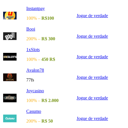
Instantpay
Jogue de verdade
100% –
R$100
Booi
Jogue de verdade
200% –
R$ 300
1xSlots
Jogue de verdade
100% –
450
R$
Avalon78
Jogue de verdade
77fs
Joycasino
Jogue de verdade
100% –
R$ 2.000
Casumo
Jogue de verdade
200% –
R$ 50