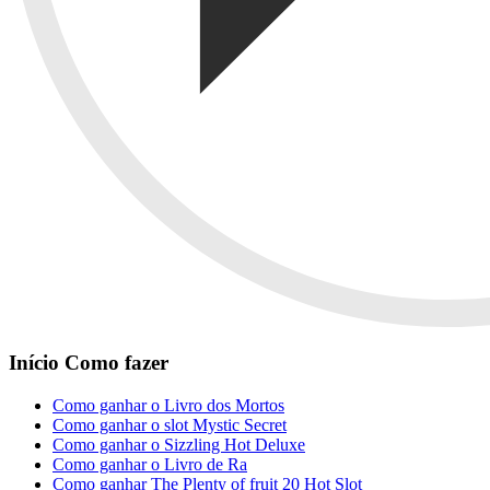
Início Como fazer
Como ganhar o Livro dos Mortos
Como ganhar o slot Mystic Secret
Como ganhar o Sizzling Hot Deluxe
Como ganhar o Livro de Ra
Como ganhar The Plenty of fruit 20 Hot Slot