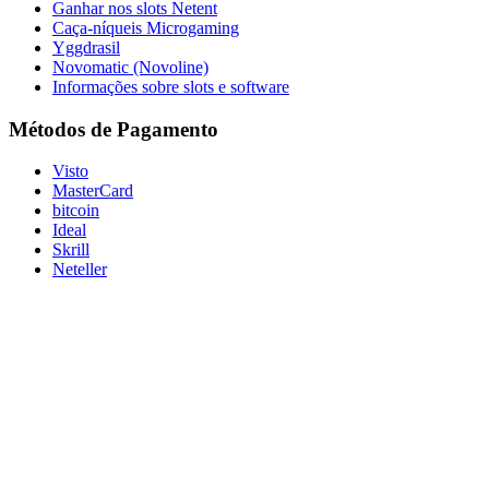
Ganhar nos slots Netent
Caça-níqueis Microgaming
Yggdrasil
Novomatic (Novoline)
Informações sobre slots e software
Métodos de Pagamento
Visto
MasterCard
bitcoin
Ideal
Skrill
Neteller