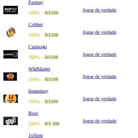
Fastpay
Jogue de verdade
100% –
R$100
Cobber
Jogue de verdade
100% –
R$200
Casino4u
Jogue de verdade
100% –
R$100
Wildblaster
Jogue de verdade
100% –
R$100
Instantpay
Jogue de verdade
100% –
R$100
Booi
Jogue de verdade
200% –
R$ 300
1xSlots