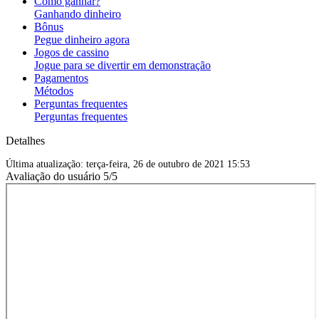
Como ganhar?
Ganhando dinheiro
Bônus
Pegue dinheiro agora
Jogos de cassino
Jogue para se divertir em demonstração
Pagamentos
Métodos
Perguntas frequentes
Perguntas frequentes
Detalhes
Última atualização: terça-feira, 26 de outubro de 2021 15:53 ​​
Avaliação do usuário
5/5