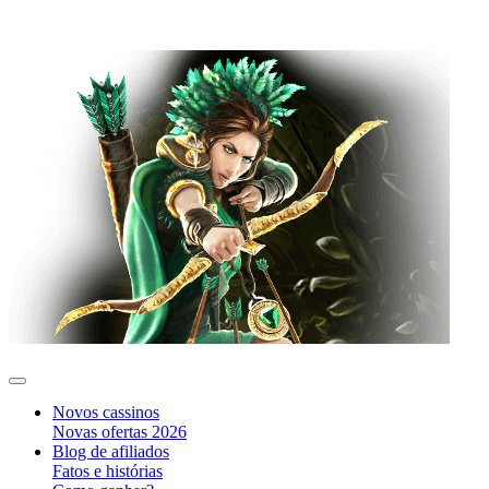
casino-hipster
Novos cassinos
Novas ofertas 2026
Blog de afiliados
Fatos e histórias