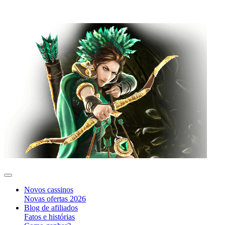
casino-hipster
Novos cassinos
Novas ofertas 2026
Blog de afiliados
Fatos e histórias