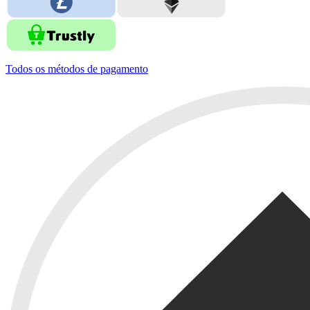
Todos os métodos de pagamento