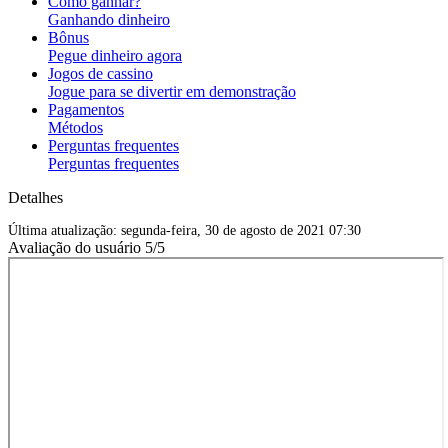
Como ganhar?
Ganhando dinheiro
Bônus
Pegue dinheiro agora
Jogos de cassino
Jogue para se divertir em demonstração
Pagamentos
Métodos
Perguntas frequentes
Perguntas frequentes
Detalhes
Última atualização: segunda-feira, 30 de agosto de 2021 07:30
Avaliação do usuário
5/5