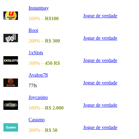
Instantpay
Jogue de verdade
100% –
R$100
Booi
Jogue de verdade
200% –
R$ 300
1xSlots
Jogue de verdade
100% –
450
R$
Avalon78
Jogue de verdade
77fs
Joycasino
Jogue de verdade
100% –
R$ 2.000
Casumo
Jogue de verdade
200% –
R$ 50