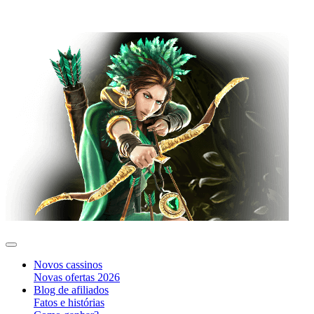
casino-hipster
Novos cassinos
Novas ofertas 2026
Blog de afiliados
Fatos e histórias