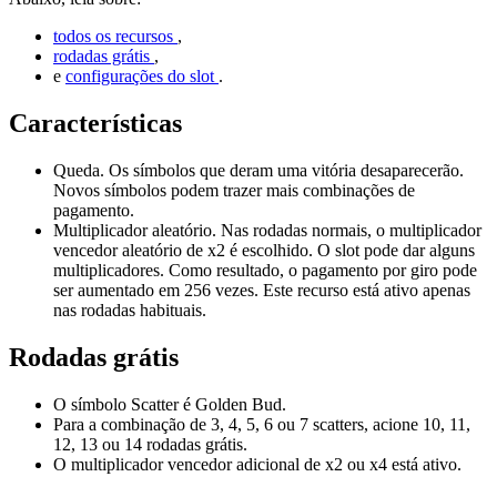
todos os recursos
,
rodadas grátis
,
e
configurações do slot
.
Características
Queda. Os símbolos que deram uma vitória desaparecerão.
Novos símbolos podem trazer mais combinações de
pagamento.
Multiplicador aleatório. Nas rodadas normais, o multiplicador
vencedor aleatório de x2 é escolhido. O slot pode dar alguns
multiplicadores. Como resultado, o pagamento por giro pode
ser aumentado em 256 vezes. Este recurso está ativo apenas
nas rodadas habituais.
Rodadas grátis
O símbolo Scatter é Golden Bud.
Para a combinação de 3, 4, 5, 6 ou 7 scatters, acione 10, 11,
12, 13 ou 14 rodadas grátis.
O multiplicador vencedor adicional de x2 ou x4 está ativo.