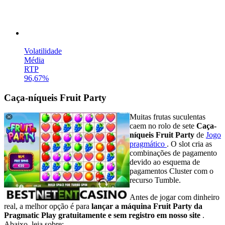
Volatilidade
Média
RTP
96,67%
Caça-níqueis Fruit Party
Muitas frutas suculentas
caem no rolo de sete
Caça-
níqueis Fruit Party
de
Jogo
pragmático
. O slot cria as
combinações de pagamento
devido ao esquema de
pagamentos Cluster com o
recurso Tumble.
Antes de jogar com dinheiro
real, a melhor opção é para
lançar a máquina Fruit Party da
Pragmatic Play gratuitamente e sem registro em nosso site
.
Abaixo, leia sobre: ​​