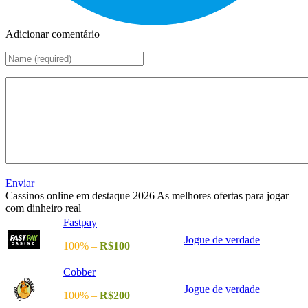
Adicionar comentário
Enviar
Cassinos online em destaque 2026
As melhores ofertas para jogar
com dinheiro real
Fastpay
Jogue de verdade
100% –
R$100
Cobber
Jogue de verdade
100% –
R$200