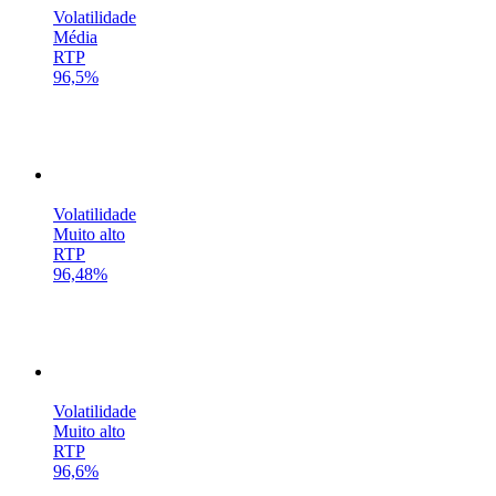
Volatilidade
Média
RTP
96,5%
Volatilidade
Muito alto
RTP
96,48%
Volatilidade
Muito alto
RTP
96,6%