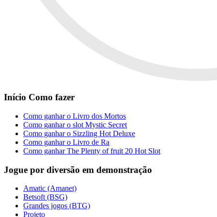
Início Como fazer
Como ganhar o Livro dos Mortos
Como ganhar o slot Mystic Secret
Como ganhar o Sizzling Hot Deluxe
Como ganhar o Livro de Ra
Como ganhar The Plenty of fruit 20 Hot Slot
Jogue por diversão em demonstração
Amatic (Amanet)
Betsoft (BSG)
Grandes jogos (BTG)
Projeto