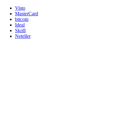
Visto
MasterCard
bitcoin
Ideal
Skrill
Neteller