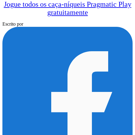
Jogue todos os caça-níqueis Pragmatic Play
gratuitamente
Escrito por