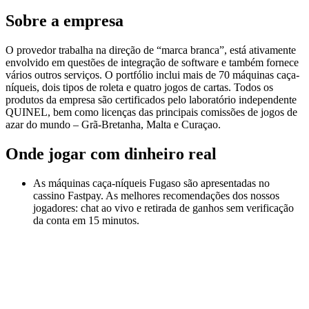
Sobre a empresa
O provedor trabalha na direção de “marca branca”, está ativamente
envolvido em questões de integração de software e também fornece
vários outros serviços. O portfólio inclui mais de 70 máquinas caça-
níqueis, dois tipos de roleta e quatro jogos de cartas. Todos os
produtos da empresa são certificados pelo laboratório independente
QUINEL, bem como licenças das principais comissões de jogos de
azar do mundo – Grã-Bretanha, Malta e Curaçao.
Onde jogar com dinheiro real
As máquinas caça-níqueis Fugaso são apresentadas no
cassino Fastpay. As melhores recomendações dos nossos
jogadores: chat ao vivo e retirada de ganhos sem verificação
da conta em 15 minutos.