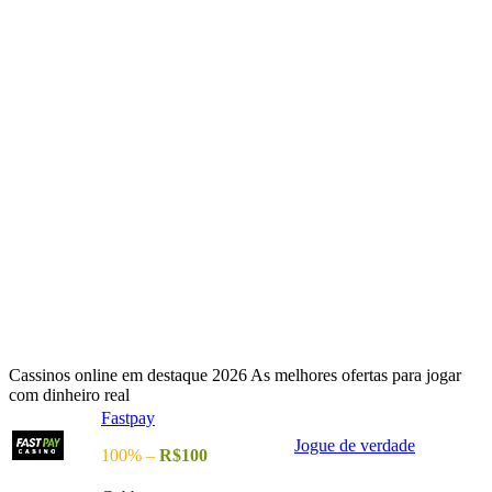
Cassinos online em destaque 2026
As melhores ofertas para jogar
com dinheiro real
Fastpay
Jogue de verdade
100% –
R$100