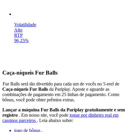
Volatilidade
Alto
RTP
96,25%
Caça-níqueis Fur Balls
Fur Balls será tão divertido para cada um de vocês no 5-reel de
Caça-níqueis Fur Balls
da Pariplay. Aposte e aguarde as
combinações de pagamento em 25 linhas de pagamento. Como
bônus, você pode obter prêmios extras.
Lançar a máquina Fur Balls da Pariplay gratuitamente e sem
registro
. Em nosso site, você pode
jogue por dinheiro real em
cassinos parceiros
. Leia abaixo sobre: ​​
jogo de bônus
,