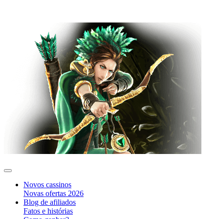
casino-hipster
Novos cassinos
Novas ofertas 2026
Blog de afiliados
Fatos e histórias