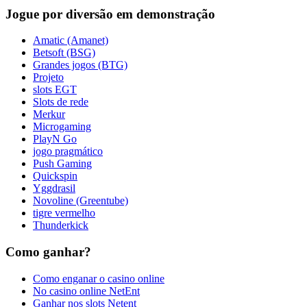
Jogue por diversão em demonstração
Amatic (Amanet)
Betsoft (BSG)
Grandes jogos (BTG)
Projeto
slots EGT
Slots de rede
Merkur
Microgaming
PlayN Go
jogo pragmático
Push Gaming
Quickspin
Yggdrasil
Novoline (Greentube)
tigre vermelho
Thunderkick
Como ganhar?
Como enganar o casino online
No casino online NetEnt
Ganhar nos slots Netent