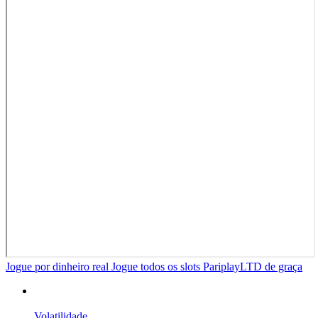
Jogue por dinheiro real
Jogue todos os slots PariplayLTD de graça
Volatilidade