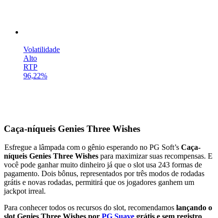
Volatilidade
Alto
RTP
96,22%
Caça-níqueis Genies Three Wishes
Esfregue a lâmpada com o gênio esperando no PG Soft’s
Caça-
níqueis Genies Three Wishes
para maximizar suas recompensas. E
você pode ganhar muito dinheiro já que o slot usa 243 formas de
pagamento. Dois bônus, representados por três modos de rodadas
grátis e novas rodadas, permitirá que os jogadores ganhem um
jackpot irreal.
Para conhecer todos os recursos do slot, recomendamos
lançando o
slot Genies Three Wishes por
PG Suave
grátis e sem registro