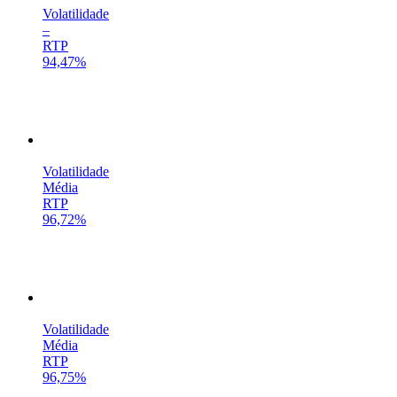
Volatilidade
–
RTP
94,47%
Volatilidade
Média
RTP
96,72%
Volatilidade
Média
RTP
96,75%