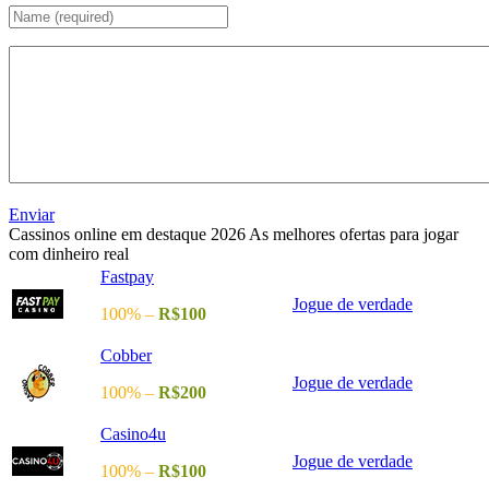
Enviar
Cassinos online em destaque 2026
As melhores ofertas para jogar
com dinheiro real
Fastpay
Jogue de verdade
100% –
R$100
Cobber
Jogue de verdade
100% –
R$200
Casino4u
Jogue de verdade
100% –
R$100