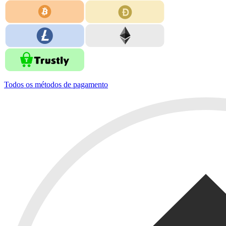
Todos os métodos de pagamento