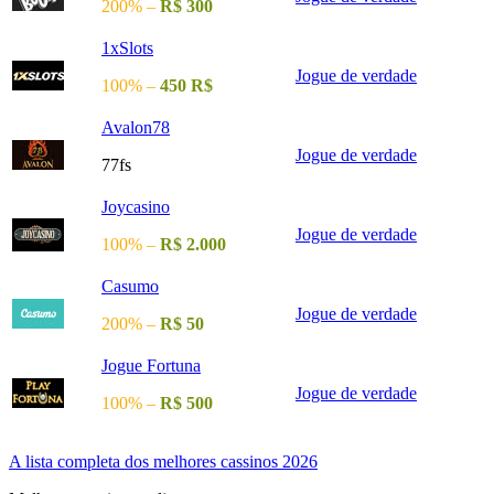
200% –
R$ 300
1xSlots
Jogue de verdade
100% –
450
R$
Avalon78
Jogue de verdade
77fs
Joycasino
Jogue de verdade
100% –
R$ 2.000
Casumo
Jogue de verdade
200% –
R$ 50
Jogue Fortuna
Jogue de verdade
100% –
R$ 500
A lista completa dos melhores cassinos 2026