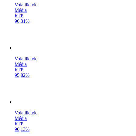
Volatilidade
Média
RTP
96,31%
Volatilidade
Média
RTP
95,82%
Volatilidade
Média
RTP
96,13%