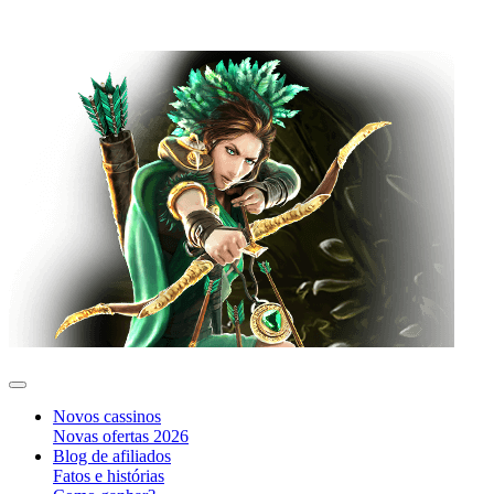
casino-hipster
Novos cassinos
Novas ofertas 2026
Blog de afiliados
Fatos e histórias