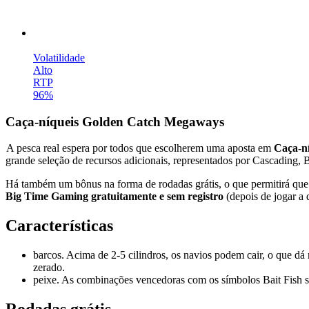
Volatilidade
Alto
RTP
96%
Caça-níqueis Golden Catch Megaways
A pesca real espera por todos que escolherem uma aposta em
Caça-n
grande seleção de recursos adicionais, representados por Cascading,
Há também um bônus na forma de rodadas grátis, o que permitirá que
Big Time Gaming gratuitamente e sem registro
(depois de jogar a 
Características
barcos. Acima de 2-5 cilindros, os navios podem cair, o que dá
zerado.
peixe. As combinações vencedoras com os símbolos Bait Fish sã