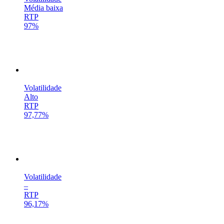
Média baixa
RTP
97%
Volatilidade
Alto
RTP
97,77%
Volatilidade
–
RTP
96,17%