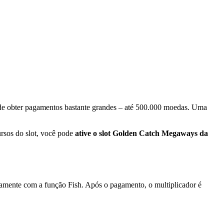
e obter pagamentos bastante grandes – até 500.000 moedas. Uma
rsos do slot, você pode
ative o slot Golden Catch Megaways da
neamente com a função Fish. Após o pagamento, o multiplicador é