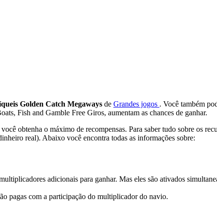
íqueis Golden Catch Megaways
de
Grandes jogos
. Você também pod
 Boats, Fish and Gamble Free Giros, aumentam as chances de ganhar.
 você obtenha o máximo de recompensas. Para saber tudo sobre os recu
dinheiro real). Abaixo você encontra todas as informações sobre: ​​
 multiplicadores adicionais para ganhar. Mas eles são ativados simulta
o pagas com a participação do multiplicador do navio.