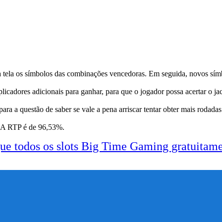
 tela os símbolos das combinações vencedoras. Em seguida, novos sím
plicadores adicionais para ganhar, para que o jogador possa acertar o ja
a a questão de saber se vale a pena arriscar tentar obter mais rodadas 
. A RTP é de 96,53%.
ue todos os slots Big Time Gaming gratuitam