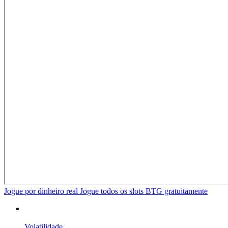
Jogue por dinheiro real
Jogue todos os slots BTG gratuitamente
Volatilidade