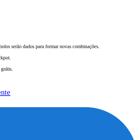
bolos serão dados para formar novas combinações.
ckpot.
grátis.
ente