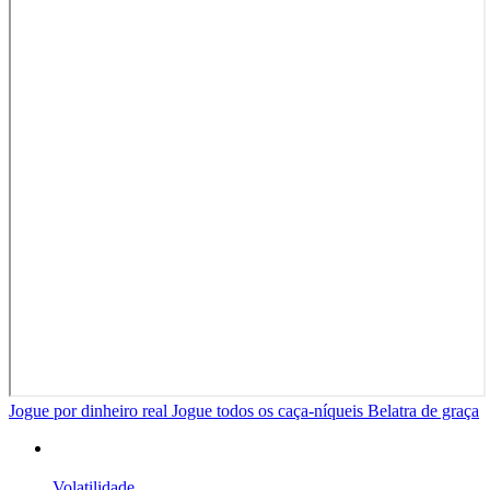
Jogue por dinheiro real
Jogue todos os caça-níqueis Belatra de graça
Volatilidade