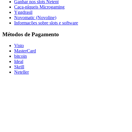
Ganhar nos slots Netent
Caça-níqueis Microgaming
Yggdrasil
Novomatic (Novoline)
Informações sobre slots e software
Métodos de Pagamento
Visto
MasterCard
bitcoin
Ideal
Skrill
Neteller