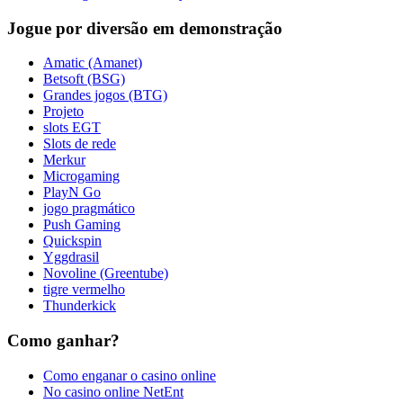
Jogue por diversão em demonstração
Amatic (Amanet)
Betsoft (BSG)
Grandes jogos (BTG)
Projeto
slots EGT
Slots de rede
Merkur
Microgaming
PlayN Go
jogo pragmático
Push Gaming
Quickspin
Yggdrasil
Novoline (Greentube)
tigre vermelho
Thunderkick
Como ganhar?
Como enganar o casino online
No casino online NetEnt