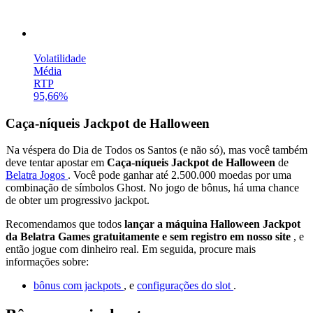
Volatilidade
Média
RTP
95,66%
Caça-níqueis Jackpot de Halloween
Na véspera do Dia de Todos os Santos (e não só), mas você também
deve tentar apostar em
Caça-níqueis Jackpot de Halloween
de
Belatra Jogos
. Você pode ganhar até 2.500.000 moedas por uma
combinação de símbolos Ghost. No jogo de bônus, há uma chance
de obter um progressivo jackpot.
Recomendamos que todos
lançar a máquina Halloween Jackpot
da Belatra Games gratuitamente e sem registro em nosso site
, e
então jogue com dinheiro real. Em seguida, procure mais
informações sobre: ​​
bônus com jackpots
, e
configurações do slot
.