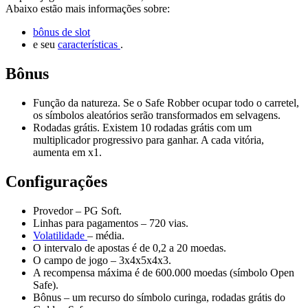
Abaixo estão mais informações sobre: ​​
bônus de slot
e seu
características
.
Bônus
Função da natureza. Se o Safe Robber ocupar todo o carretel,
os símbolos aleatórios serão transformados em selvagens.
Rodadas grátis. Existem 10 rodadas grátis com um
multiplicador progressivo para ganhar. A cada vitória,
aumenta em x1.
Configurações
Provedor – PG Soft.
Linhas para pagamentos – 720 vias.
Volatilidade
– média.
O intervalo de apostas é de 0,2 a 20 moedas.
O campo de jogo – 3х4х5х4х3.
A recompensa máxima é de 600.000 moedas (símbolo Open
Safe).
Bônus – um recurso do símbolo curinga, rodadas grátis do