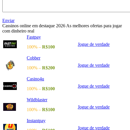
Enviar
Cassinos online em destaque 2026
As melhores ofertas para jogar
com dinheiro real
Fastpay
Jogue de verdade
100% –
R$100
Cobber
Jogue de verdade
100% –
R$200
Casino4u
Jogue de verdade
100% –
R$100
Wildblaster
Jogue de verdade
100% –
R$100
Instantpay
Jogue de verdade