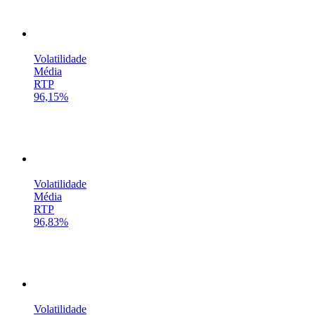
Volatilidade
Média
RTP
96,15%
Volatilidade
Média
RTP
96,83%
Volatilidade