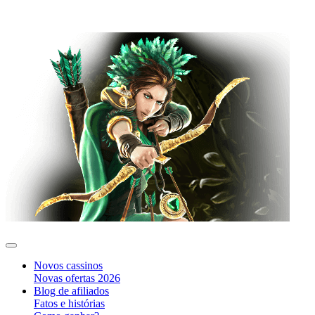
casino-hipster
Novos cassinos
Novas ofertas 2026
Blog de afiliados
Fatos e histórias