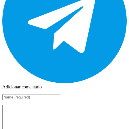
Adicionar comentário