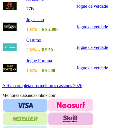
Jogue de verdade
77fs
Joycasino
Jogue de verdade
100% –
R$ 2.000
Casumo
Jogue de verdade
200% –
R$ 50
Jogue Fortuna
Jogue de verdade
100% –
R$ 500
A lista completa dos melhores cassinos 2026
Melhores cassinos online com