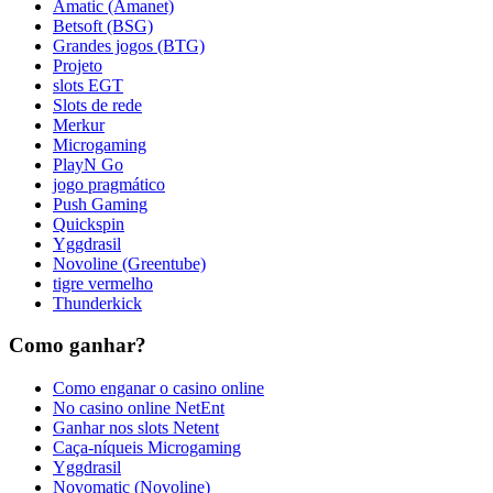
Amatic (Amanet)
Betsoft (BSG)
Grandes jogos (BTG)
Projeto
slots EGT
Slots de rede
Merkur
Microgaming
PlayN Go
jogo pragmático
Push Gaming
Quickspin
Yggdrasil
Novoline (Greentube)
tigre vermelho
Thunderkick
Como ganhar?
Como enganar o casino online
No casino online NetEnt
Ganhar nos slots Netent
Caça-níqueis Microgaming
Yggdrasil
Novomatic (Novoline)