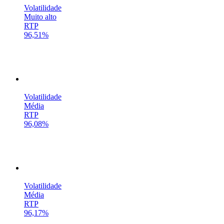
Volatilidade
Muito alto
RTP
96,51%
Volatilidade
Média
RTP
96,08%
Volatilidade
Média
RTP
96,17%