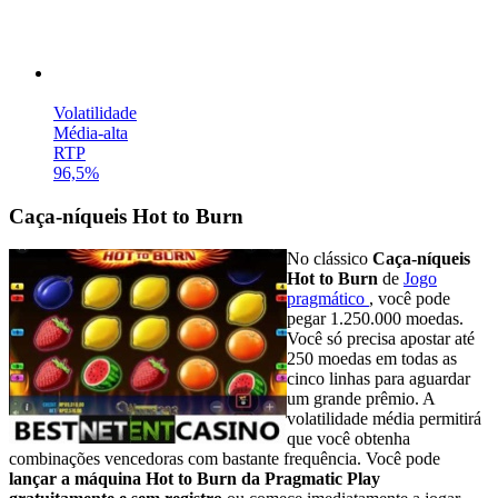
Volatilidade
Média-alta
RTP
96,5%
Caça-níqueis Hot to Burn
No clássico
Caça-níqueis
Hot to Burn
de
Jogo
pragmático
, você pode
pegar 1.250.000 moedas.
Você só precisa apostar até
250 moedas em todas as
cinco linhas para aguardar
um grande prêmio. A
volatilidade média permitirá
que você obtenha
combinações vencedoras com bastante frequência. Você pode
lançar a máquina Hot to Burn da Pragmatic Play