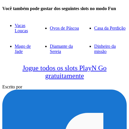
Você também pode gostar dos seguintes slots no modo Fun
Vacas
Ovos de Páscoa
Casa da Perdição
Loucas
Mago de
Diamante da
Dinheiro da
Jade
Sereia
missão
Jogue todos os slots PlayN Go
gratuitamente
Escrito por