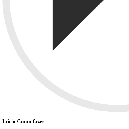
Início Como fazer