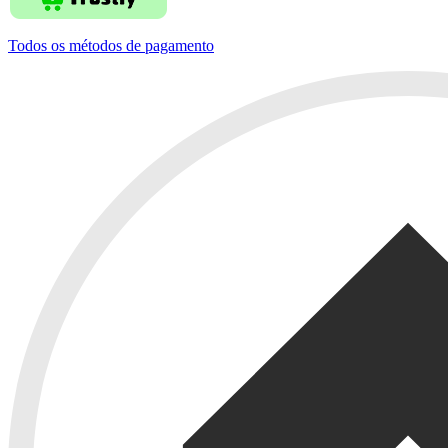
Todos os métodos de pagamento