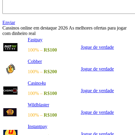
Enviar
Cassinos online em destaque 2026
As melhores ofertas para jogar
com dinheiro real
Fastpay
Jogue de verdade
100% –
R$100
Cobber
Jogue de verdade
100% –
R$200
Casino4u
Jogue de verdade
100% –
R$100
Wildblaster
Jogue de verdade
100% –
R$100
Instantpay
Jogue de verdade