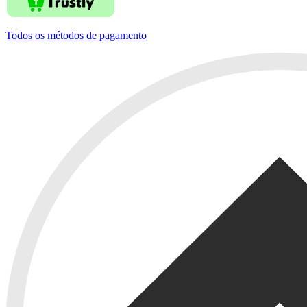
Todos os métodos de pagamento