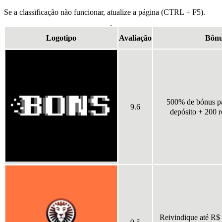
Se a classificação não funcionar, atualize a página (CTRL + F5).
Logotipo
Avaliação
Bônu
500% de bónus pa
9.6
depósito + 200 r
Reivindique até R$