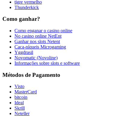
tigre vermelho
Thunderkick
Como ganhar?
Como enganar o casino online
No casino online NetEnt
Ganhar nos slots Netent
Caça-níqueis Microgaming
Yggdrasil
Novomatic (Novoline)
Informações sobre slots e software
Métodos de Pagamento
Visto
MasterCard
bitcoin
Ideal
Skrill
Neteller