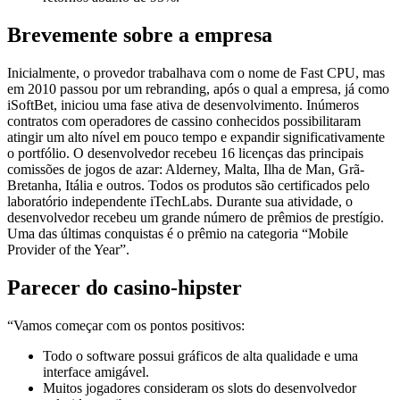
Brevemente sobre a empresa
Inicialmente, o provedor trabalhava com o nome de Fast CPU, mas
em 2010 passou por um rebranding, após o qual a empresa, já como
iSoftBet, iniciou uma fase ativa de desenvolvimento. Inúmeros
contratos com operadores de cassino conhecidos possibilitaram
atingir um alto nível em pouco tempo e expandir significativamente
o portfólio. O desenvolvedor recebeu 16 licenças das principais
comissões de jogos de azar: Alderney, Malta, Ilha de Man, Grã-
Bretanha, Itália e outros. Todos os produtos são certificados pelo
laboratório independente iTechLabs. Durante sua atividade, o
desenvolvedor recebeu um grande número de prêmios de prestígio.
Uma das últimas conquistas é o prêmio na categoria “Mobile
Provider of the Year”.
Parecer do casino-hipster
“Vamos começar com os pontos positivos:
Todo o software possui gráficos de alta qualidade e uma
interface amigável.
Muitos jogadores consideram os slots do desenvolvedor