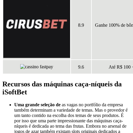
8.9
Ganhe 100% de bôn
9.6
Até R$ 100 
Recursos das máquinas caça-níqueis da
iSoftBet
Uma grande seleção de
as vagas no portfólio da empresa
também determinam a variedade de temas. Mas o provedor é
um tanto contido na escolha dos temas de seus produtos. É
por isso que uma parte impressionante das máquinas caça-
níqueis é dedicada ao tema das frutas. Embora no arsenal de
jogos de azar também existam slots originais dedicados a