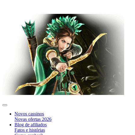
casino-hipster
Novos cassinos
Novas ofertas 2026
Blog de afiliados
Fatos e histórias