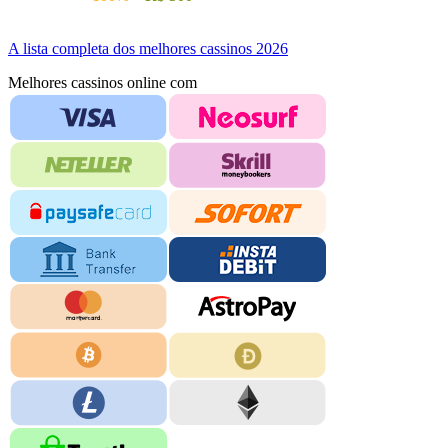
A lista completa dos melhores cassinos 2026
Melhores cassinos online com