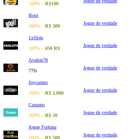
Jogue de verdade
100% –
R$100
Booi
Jogue de verdade
200% –
R$ 300
1xSlots
Jogue de verdade
100% –
450
R$
Avalon78
Jogue de verdade
77fs
Joycasino
Jogue de verdade
100% –
R$ 2.000
Casumo
Jogue de verdade
200% –
R$ 50
Jogue Fortuna
Jogue de verdade
100% –
R$ 500