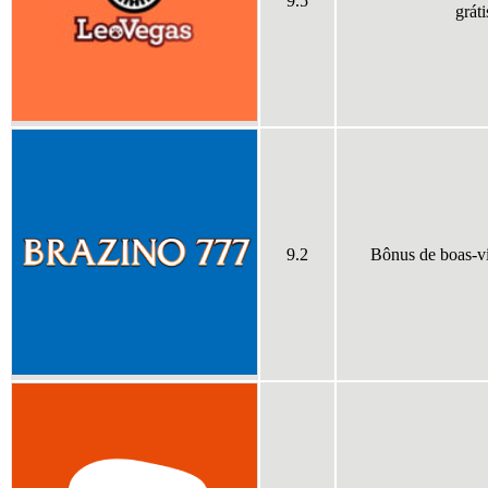
9.5
gráti
9.2
Bônus de boas-v