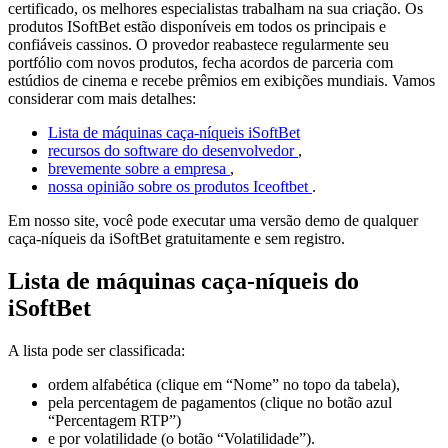
certificado, os melhores especialistas trabalham na sua criação. Os
produtos ISoftBet estão disponíveis em todos os principais e
confiáveis ​​cassinos. O provedor reabastece regularmente seu
portfólio com novos produtos, fecha acordos de parceria com
estúdios de cinema e recebe prêmios em exibições mundiais. Vamos
considerar com mais detalhes:
Lista de máquinas caça-níqueis iSoftBet
recursos do software do desenvolvedor
,
brevemente sobre a empresa
,
nossa opinião sobre os produtos Iceoftbet
.
Em nosso site, você pode executar uma versão demo de qualquer
caça-níqueis da iSoftBet gratuitamente e sem registro.
Lista de máquinas caça-níqueis do
iSoftBet
A lista pode ser classificada:
ordem alfabética (clique em “Nome” no topo da tabela),
pela percentagem de pagamentos (clique no botão azul
“Percentagem RTP”)
e por volatilidade (o botão “Volatilidade”).