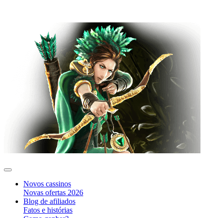
casino-hipster
Novos cassinos
Novas ofertas 2026
Blog de afiliados
Fatos e histórias