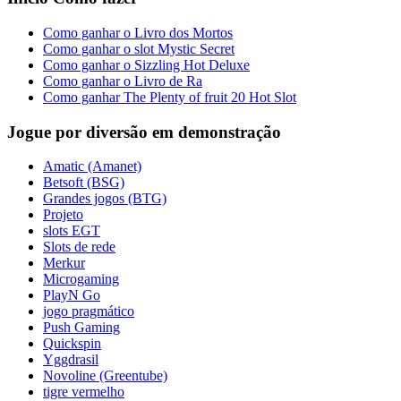
Como ganhar o Livro dos Mortos
Como ganhar o slot Mystic Secret
Como ganhar o Sizzling Hot Deluxe
Como ganhar o Livro de Ra
Como ganhar The Plenty of fruit 20 Hot Slot
Jogue por diversão em demonstração
Amatic (Amanet)
Betsoft (BSG)
Grandes jogos (BTG)
Projeto
slots EGT
Slots de rede
Merkur
Microgaming
PlayN Go
jogo pragmático
Push Gaming
Quickspin
Yggdrasil
Novoline (Greentube)
tigre vermelho