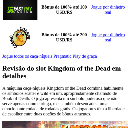
Bônus de 100% até 100
Jogue por dinheiro
USD/R$
real
Bônus de 100% até 200
Jogue por dinheiro
USD/R$
real
Jogue todos os caça-níqueis Pragmatic Play de graça
Revisão do slot Kingdom of the Dead em
detalhes
A máquina caça-níqueis Kingdom of the Dead combina habilmente
os símbolos scatter e wild em um, apropriadamente chamado de
Book of Death. O jogo apresenta um símbolo poderoso que não
serve apenas como curinga, mas também desencadeia uma
emocionante rodada de rodadas grátis. Os jogadores têm a liberdade
de escolher entre duas opções de bônus atraentes.