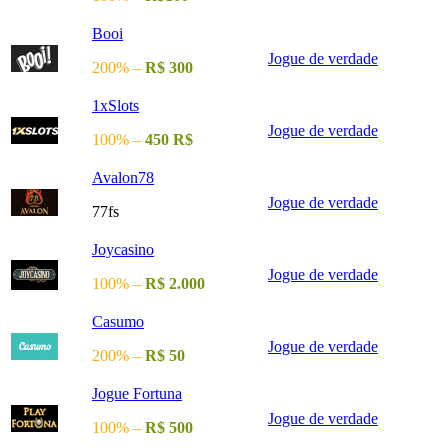
Booi
Jogue de verdade
200% –
R$ 300
1xSlots
Jogue de verdade
100% –
450
R$
Avalon78
Jogue de verdade
77fs
Joycasino
Jogue de verdade
100% –
R$ 2.000
Casumo
Jogue de verdade
200% –
R$ 50
Jogue Fortuna
Jogue de verdade
100% –
R$ 500