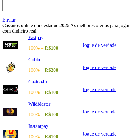
Enviar
Cassinos online em destaque 2026
As melhores ofertas para jogar
com dinheiro real
Fastpay
Jogue de verdade
100% –
R$100
Cobber
Jogue de verdade
100% –
R$200
Casino4u
Jogue de verdade
100% –
R$100
Wildblaster
Jogue de verdade
100% –
R$100
Instantpay
Jogue de verdade
100% –
R$100