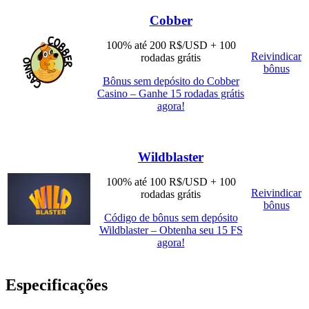
Cobber
100% até 200 R$/USD + 100
Reivindicar
rodadas grátis
bônus
Bônus sem depósito do Cobber
Casino – Ganhe 15 rodadas grátis
agora!
Wildblaster
100% até 100 R$/USD + 100
Reivindicar
rodadas grátis
bônus
Código de bônus sem depósito
Wildblaster – Obtenha seu 15 FS
agora!
Especificações