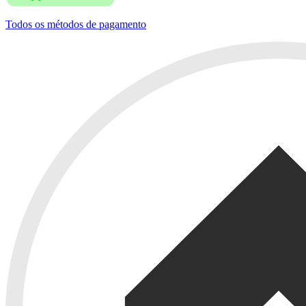
Todos os métodos de pagamento