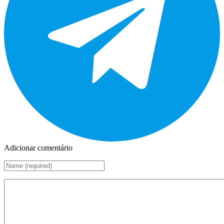
Adicionar comentário