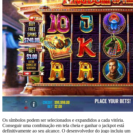
Os símbolos podem ser selecionados e expandidos a cada vitória.
Conseguir uma combinação em tela cheia e ganhar o jackpot está
definitivamente ao seu alcance. O desenvolvedor do jogo incluiu um