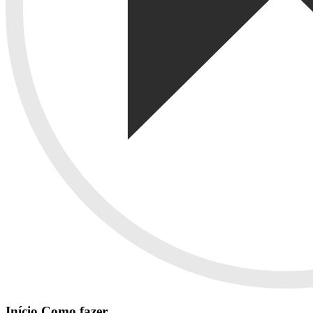
Início Como fazer