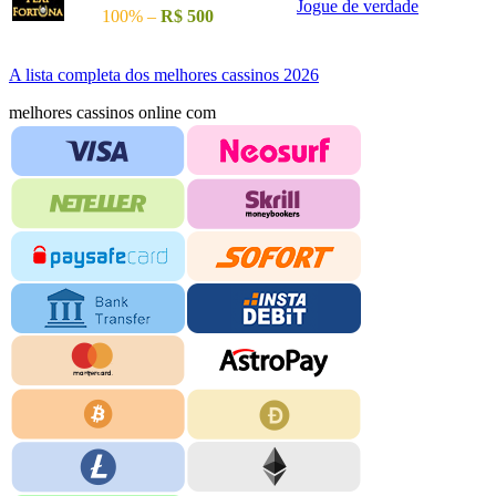
Jogue de verdade
100% –
R$ 500
A lista completa dos melhores cassinos 2026
melhores cassinos online com