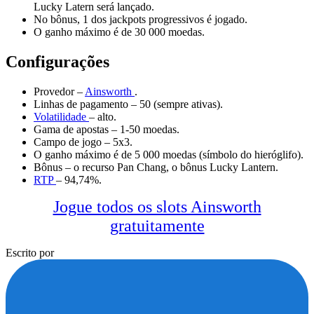
Lucky Latern será lançado.
No bônus, 1 dos jackpots progressivos é jogado.
O ganho máximo é de 30 000 moedas.
Configurações
Provedor –
Ainsworth
.
Linhas de pagamento – 50 (sempre ativas).
Volatilidade
– alto.
Gama de apostas – 1-50 moedas.
Campo de jogo – 5х3.
O ganho máximo é de 5 000 moedas (símbolo do hieróglifo).
Bônus – o recurso Pan Chang, o bônus Lucky Lantern.
RTP
– 94,74%.
Jogue todos os slots Ainsworth
gratuitamente
Escrito por