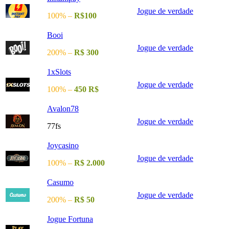
Jogue de verdade
100% –
R$100
Booi
Jogue de verdade
200% –
R$ 300
1xSlots
Jogue de verdade
100% –
450
R$
Avalon78
Jogue de verdade
77fs
Joycasino
Jogue de verdade
100% –
R$ 2.000
Casumo
Jogue de verdade
200% –
R$ 50
Jogue Fortuna