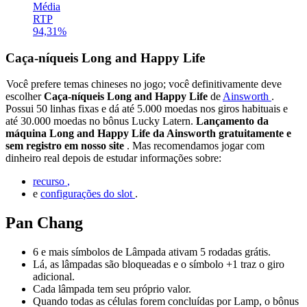
Média
RTP
94,31%
Caça-níqueis Long and Happy Life
Você prefere temas chineses no jogo; você definitivamente deve
escolher
Caça-níqueis Long and Happy Life
de
Ainsworth
.
Possui 50 linhas fixas e dá até 5.000 moedas nos giros habituais e
até 30.000 moedas no bônus Lucky Latern.
Lançamento da
máquina Long and Happy Life da Ainsworth gratuitamente e
sem registro em nosso site
. Mas recomendamos jogar com
dinheiro real depois de estudar informações sobre: ​​
recurso
,
e
configurações do slot
.
Pan Chang
6 e mais símbolos de Lâmpada ativam 5 rodadas grátis.
Lá, as lâmpadas são bloqueadas e o símbolo +1 traz o giro
adicional.
Cada lâmpada tem seu próprio valor.
Quando todas as células forem concluídas por Lamp, o bônus