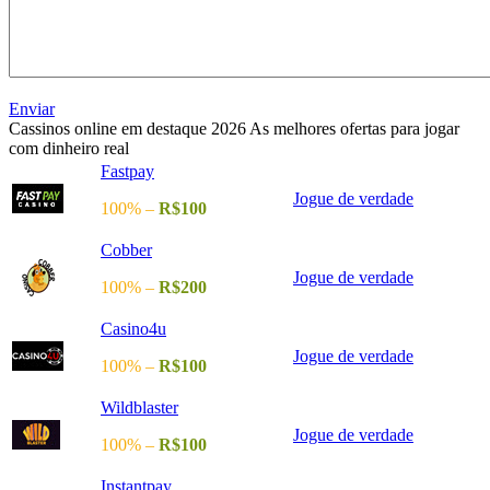
Enviar
Cassinos online em destaque 2026
As melhores ofertas para jogar
com dinheiro real
Fastpay
Jogue de verdade
100% –
R$100
Cobber
Jogue de verdade
100% –
R$200
Casino4u
Jogue de verdade
100% –
R$100
Wildblaster
Jogue de verdade
100% –
R$100
Instantpay