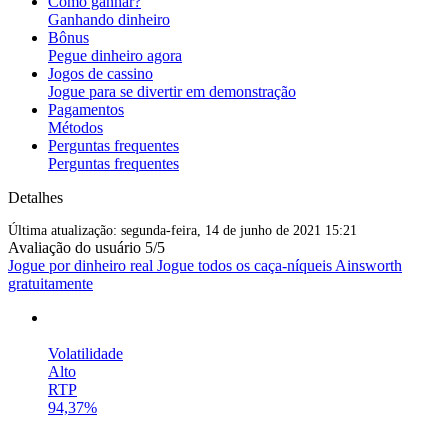
Como ganhar?
Ganhando dinheiro
Bônus
Pegue dinheiro agora
Jogos de cassino
Jogue para se divertir em demonstração
Pagamentos
Métodos
Perguntas frequentes
Perguntas frequentes
Detalhes
Última atualização: segunda-feira, 14 de junho de 2021 15:21
Avaliação do usuário
5/5
Jogue por dinheiro real
Jogue todos os caça-níqueis Ainsworth
gratuitamente
Volatilidade
Alto
RTP
94,37%